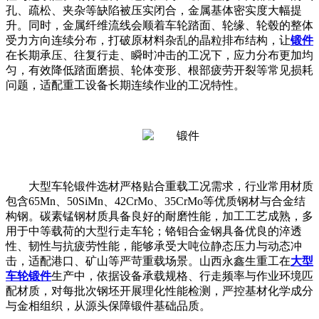
孔、疏松、夹杂等缺陷被压实闭合，金属基体密实度大幅提
升。同时，金属纤维流线会顺着车轮踏面、轮缘、轮毂的整体
受力方向连续分布，打破原材料杂乱的晶粒排布结构，让
锻件
在长期承压、往复行走、瞬时冲击的工况下，应力分布更加均
匀，有效降低踏面磨损、轮体变形、根部疲劳开裂等常见损耗
问题，适配重工设备长期连续作业的工况特性。
大型车轮锻件选材严格贴合重载工况需求，行业常用材质
包含
65Mn、50SiMn、42CrMo、35CrMo等优质钢材与合金结
构钢。碳素锰钢材质具备良好的耐磨性能，加工工艺成熟，多
用于中等载荷的大型行走车轮；铬钼合金钢具备优良的淬透
性、韧性与抗疲劳性能，能够承受大吨位静态压力与动态冲
击，适配港口、矿山等严苛重载场景。山西永鑫生重工在
大型
车轮锻件
生产中，依据设备承载规格、行走频率与作业环境匹
配材质，对每批次钢坯开展理化性能检测，严控基材化学成分
与金相组织，从源头保障锻件基础品质。