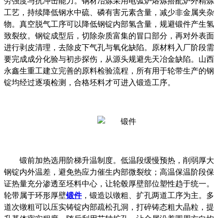
劳强度与抗冲击能力。钢材冶炼采用电弧炉熔炼搭配炉外精炼
工艺，持续降低钢水中硫、磷有害元素含量，减少非金属夹杂
物。真空脱气工序可以降低钢锭内部氢含量，规避锻件产生氢
致裂纹。钢锭成型后，切除杂质富集的冒口部分，再对外表面
进行剥皮清理，去除皮下气孔与氧化缺陷。原材料入厂阶段需
要完成成分化验与初步探伤，从源头规避先天冶金缺陷。山西
永鑫生重工建立完善的原料检验流程，所有用于轮带生产的钢
锭均经过逐项检测，合格坯料才可进入锻造工序。
锻前加热选用阶梯升温制度。低温段缓慢预热，削弱厚大
钢锭内外温差，避免热应力催生内部微裂纹；高温保温阶段保
证热量充分渗透至坯料中心，让轮毂厚壁部位塑性趋于统一。
轮带属于环形厚壁
锻件
，锻造以镦粗、扩孔两道工序为主。多
道次镦粗可以压实铸锭内部疏松孔洞，打碎铸态粗大晶粒，提