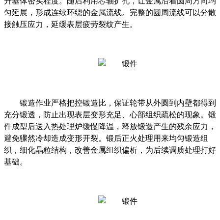
升基体密实程度。随后利用芯轴扩孔，让金属沿着圆周方向均
匀延展，形成连续环绕的金属流线。完整的圆周流线可以分散
接触压应力，延缓表层疲劳裂纹产生。
锻造作业严格把控锻造比，保证轮带从外圆到内壁都得到
充分锻透，防止出现表层变形充足、心部组织疏松的现象。锻
件成型后送入热处理炉缓慢降温，释放锻造产生的残余应力，
避免骤然冷却造成变形开裂。锻后正火处理用来均匀锻造组
织，细化晶粒结构，改善金属组织偏析，为后续调质处理打好
基础。