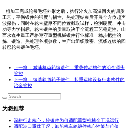
粗加工完成轮带毛坯外形之后，执行淬火加高温回火的调质
工艺，平衡锻件的强度与韧性。热处理结束后开展全方位超声
波探伤，同时在轮带壁厚不同位置截取试样，检测硬度、冲击
功等力学指标。轮带锻件的质量取决于全流程工艺稳定性。山
西永鑫生重工严格遵守重型机械锻件行业标准，稳步把控冶
炼、锻造、热处理各项参数，生产出组织致密、流线连续的回
转窑轮带锻件毛坯。
上一篇
：减速机齿轮锻造件：重载传动构件的冶金源头
管控
下一篇
：锻造轨道轮子锻件：起重运输设备行走构件的
冶金管控
为您推荐
深耕行走核心，轮锻件为何适配重型机械全工况运行
适配港口重载工况，卸船机车轮锻件核心性能与价值