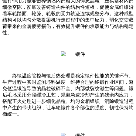
锻打作用力能够击碎钢坯内部粗大的铸态晶粒，压实基材内部
细微空隙，彻底改善铸造构件的结构性短板，促使金属纤维沿
着车轮踏面、轮缘、轮毂的受力轨迹连续规整分布。这种成型
结构可以均匀分散提梁机行走过程中的集中应力，弱化交变载
荷带来的金属疲劳损伤，有效提升锻件的承载能力与结构稳定
性。
终锻温度管控与锻后热处理是稳定锻件性能的关键环节。
生产过程中实时监测坯料温度，维持合理的终锻作业区间，避
免低温锻造导致的晶粒破碎不全、内部微裂纹滋生等问题。锻
后毛坯采用分段缓冷工艺，规避急速冷却产生的残余内应力，
搭配正火处理进一步细化晶粒、均匀金相组织，消除锻造过程
中产生的带状组织，让车轮锻件各个部位的强度、韧性保持均
衡统一。