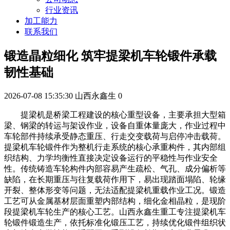
行业资讯
加工能力
联系我们
锻造晶粒细化 筑牢提梁机车轮锻件承载
韧性基础
2026-07-08 15:35:30
山西永鑫生
0
提梁机是桥梁工程建设的核心重型设备，主要承担大型箱
梁、钢梁的转运与架设作业，设备自重体量庞大，作业过程中
车轮部件持续承受静态重压、行走交变载荷与启停冲击载荷。
提梁机车轮锻件作为整机行走系统的核心承重构件，其内部组
织结构、力学均衡性直接决定设备运行的平稳性与作业安全
性。传统铸造车轮构件内部容易产生疏松、气孔、成分偏析等
缺陷，在长期重压与往复载荷作用下，易出现踏面塌陷、轮缘
开裂、整体形变等问题，无法适配提梁机重载作业工况。锻造
工艺可从金属基材层面重塑内部结构，细化金相晶粒，是现阶
段提梁机车轮生产的核心工艺。山西永鑫生重工专注提梁机车
轮锻件锻造生产，依托标准化锻压工艺，持续优化锻件组织状