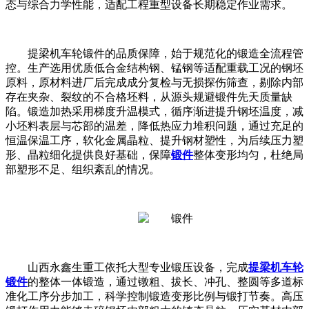
态与综合力学性能，适配工程重型设备长期稳定作业需求。
提梁机车轮锻件的品质保障，始于规范化的锻造全流程管
控。生产选用优质低合金结构钢、锰钢等适配重载工况的钢坯
原料，原材料进厂后完成成分复检与无损探伤筛查，剔除内部
存在夹杂、裂纹的不合格坯料，从源头规避锻件先天质量缺
陷。锻造加热采用梯度升温模式，循序渐进提升钢坯温度，减
小坯料表层与芯部的温差，降低热应力堆积问题，通过充足的
恒温保温工序，软化金属晶粒、提升钢材塑性，为后续压力塑
形、晶粒细化提供良好基础，保障
锻件
整体变形均匀，杜绝局
部塑形不足、组织紊乱的情况。
山西永鑫生重工依托大型专业锻压设备，完成
提梁机车轮
锻件
的整体一体锻造，通过镦粗、拔长、冲孔、整圆等多道标
准化工序分步加工，科学控制锻造变形比例与锻打节奏。高压