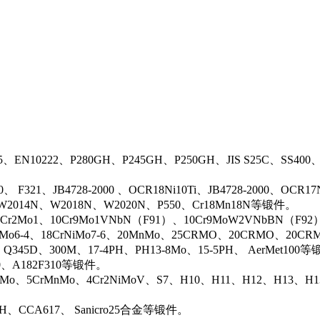
5、EN10222、P280GH、P245GH、P250GH、JIS S25C、SS400
0、 F321、JB4728-2000 、OCR18Ni10Ti、JB4728-2000、OCR
N、W2014N、W2018N、W2020N、P550、Cr18Mn18N等锻件。
r2Mo1、10Cr9Mo1VNbN（F91）、10Cr9MoW2VNbBN（F92）、J
rMo6-4、18CrNiMo7-6、20MnMo、25CRMO、20CRMO、20CRM
、Q345D、300M、17-4PH、PH13-8Mo、15-5PH、 AerMet100
00、A182F310等锻件。
iMo、5CrMnMo、4Cr2NiMoV、S7、H10、H11、H12、H13、H
0H、CCA617、 Sanicro25合金等锻件。