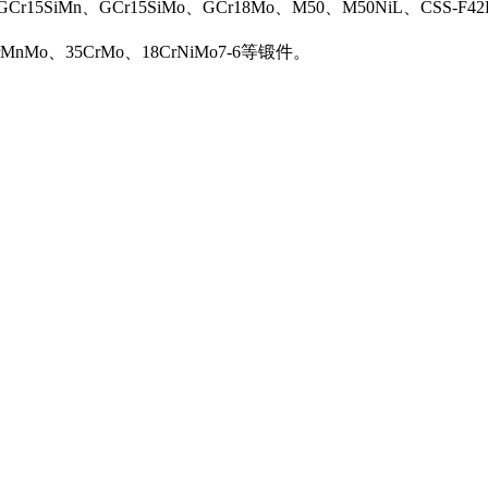
Cr15SiMn、GCr15SiMo、GCr18Mo、M50、M50NiL、CSS-F42
rMnMo、35CrMo、18CrNiMo7-6等锻件。