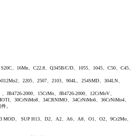
、S20C、16Mn、C22.8、Q345B/C/D、1055、1045、C50、C45、
17NI12Mo2、2205、2507、2103、904L、254SMD、304LN、
B4726-2000、15CrMo、JB4726-2000、12CrMoV、
OTI、30CrNiMo8、34CRNIMO、34CrNiMo6、36CrNiMo4、
等锻件。
13 MOD、 SUP H13、D2、A2、A6、A8、O1、O2、9Cr2Mo、