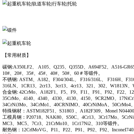
【常用材质】
碳钢:A350LF2、 A105、Q235、Q355D、A694F52、A516-GR6
10#、20#、35#、45#、40#、50#、60＃等锻件。
不锈钢: ASTM、A182、F304/304L、 F316/316L、 F316H、F31
316LN、1CR13、2cr13、3cr13、4cr13、321、302、W1813
合金钢: 42CrMo、A182F1、F5、F9、F11、F91、F92、F22、12C
35CrMo、4140、4340、4330、4130、4150、9CR2MO、17NiC
34CrNi3Mo、34CrMo1、40CRNIMO、40CrNiMoA、50CrMo4
特殊钢材：ASTM182F51、S31803 、A182F309、Monel N044
工模具钢：P20718、NAK80、S50C、4Cr13、3Cr17Mo、5CrN
MC3、MC5、7Cr3、21CrMo10、1Cr17Ni2、310等锻件。
耐热钢：12CrlMoVG、P11、P22、P91、P92、F92、InconeI74