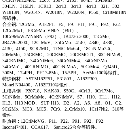
OCR17NI12Mo2、2205、2507、2103、904L、254SMD、
304LN、316LN、1CR13、2cr13、3cr13、4cr13、321、302、
W1813N、W2014N、W2018N、W2020N、P550、Cr18Mn18N
等锻件。
合金钢: 42CrMo、A182F1、F5、F9、F11、F91、F92、F22、
12Cr2Mo1、10Cr9Mo1VNbN（F91）、
10Cr9MoW2VNbBN（F92）、JB4726-2000、15CrMo、
JB4726-2000、12CrMoV、35CrMo、4140、4340、4330、
4130、4150、9CR2MO、17NiCrMo6-4、18CrNiMo7-6、
20MnMo、25CRMO、20CRMO、20CRMOTI、30CrNiMo8、
34CRNIMO、34CrNiMo6、36CrNiMo4、34CrNi3Mo、
34CrMo1、40CRNIMO、40CrNiMoA、50CrMo4、Q345D、
300M、17-4PH、PH13-8Mo、15-5PH、 AerMet100等锻件。
特殊钢材：ASTM182F51、S31803 、A182F309、
Monel N04400、A182F310等锻件。
工模具钢：P20718、NAK80、S50C、4Cr13、3Cr17Mo、
5CrNiMo、5CrMnMo、4Cr2NiMoV、S7、H10、H11、H12、
H13、H13 MOD、 SUP H13、D2、A2、A6、A8、O1、O2、
9Cr2Mo、MC3、MC5、7Cr3、21CrMo10、1Cr17Ni2、310等
锻件。
耐热钢：12CrlMoVG、P11、P22、P91、P92、F92、
InconeI740H、CCA617、 Sanicro25合金等锻件。