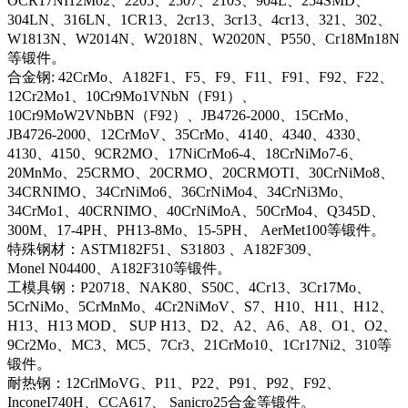
OCR17NI12Mo2、2205、2507、2103、904L、254SMD、
304LN、316LN、1CR13、2cr13、3cr13、4cr13、321、302、
W1813N、W2014N、W2018N、W2020N、P550、Cr18Mn18N
等锻件。
合金钢: 42CrMo、A182F1、F5、F9、F11、F91、F92、F22、
12Cr2Mo1、10Cr9Mo1VNbN（F91）、
10Cr9MoW2VNbBN（F92）、JB4726-2000、15CrMo、
JB4726-2000、12CrMoV、35CrMo、4140、4340、4330、
4130、4150、9CR2MO、17NiCrMo6-4、18CrNiMo7-6、
20MnMo、25CRMO、20CRMO、20CRMOTI、30CrNiMo8、
34CRNIMO、34CrNiMo6、36CrNiMo4、34CrNi3Mo、
34CrMo1、40CRNIMO、40CrNiMoA、50CrMo4、Q345D、
300M、17-4PH、PH13-8Mo、15-5PH、 AerMet100等锻件。
特殊钢材：ASTM182F51、S31803 、A182F309、
Monel N04400、A182F310等锻件。
工模具钢：P20718、NAK80、S50C、4Cr13、3Cr17Mo、
5CrNiMo、5CrMnMo、4Cr2NiMoV、S7、H10、H11、H12、
H13、H13 MOD、 SUP H13、D2、A2、A6、A8、O1、O2、
9Cr2Mo、MC3、MC5、7Cr3、21CrMo10、1Cr17Ni2、310等
锻件。
耐热钢：12CrlMoVG、P11、P22、P91、P92、F92、
InconeI740H、CCA617、 Sanicro25合金等锻件。