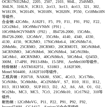
OCR17NI12Mo2、2205、2507、2103、904L、254SMD、
304LN、316LN、1CR13、2cr13、3cr13、4cr13、321、302、
W1813N、W2014N、W2018N、W2020N、P550、Cr18Mn18N
等锻件。
合金钢: 42CrMo、A182F1、F5、F9、F11、F91、F92、F22、
12Cr2Mo1、10Cr9Mo1VNbN（F91）、
10Cr9MoW2VNbBN（F92）、JB4726-2000、15CrMo、
JB4726-2000、12CrMoV、35CrMo、4140、4340、4330、
4130、4150、9CR2MO、17NiCrMo6-4、18CrNiMo7-6、
20MnMo、25CRMO、20CRMO、20CRMOTI、30CrNiMo8、
34CRNIMO、34CrNiMo6、36CrNiMo4、34CrNi3Mo、
34CrMo1、40CRNIMO、40CrNiMoA、50CrMo4、Q345D、
300M、17-4PH、PH13-8Mo、15-5PH、 AerMet100等锻件。
特殊钢材：ASTM182F51、S31803 、A182F309、
Monel N04400、A182F310等锻件。
工模具钢：P20718、NAK80、S50C、4Cr13、3Cr17Mo、
5CrNiMo、5CrMnMo、4Cr2NiMoV、S7、H10、H11、H12、
H13、H13 MOD、 SUP H13、D2、A2、A6、A8、O1、O2、
9Cr2Mo、MC3、MC5、7Cr3、21CrMo10、1Cr17Ni2、310等
锻件。
耐热钢：12CrlMoVG、P11、P22、P91、P92、F92、
InconeI740H、CCA617、 Sanicro25合金等锻件。