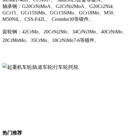
轴承钢：G20CrNiMoA、G2CrNi2MoA、G20Cr2Ni4、
GCr15、GCr15SiMn、GCr15SiMo、GCr18Mo、M50、
M50NiL、CSS-F42L、 Cronidur30等锻件。
齿轮钢：42CrMo、20CrNi2Mo、34CrNi3Mo、40CrNiMo、
20CrMnMo、35CrMo、18CrNiMo7-6等锻件。
热门推荐