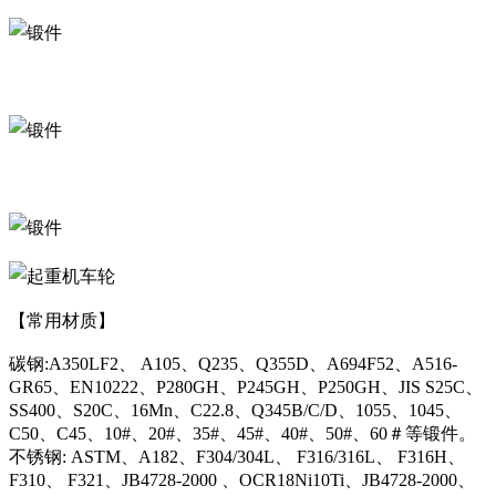
【常用材质】
碳钢:A350LF2、 A105、Q235、Q355D、A694F52、A516-
GR65、EN10222、P280GH、P245GH、P250GH、JIS S25C、
SS400、S20C、16Mn、C22.8、Q345B/C/D、1055、1045、
C50、C45、10#、20#、35#、45#、40#、50#、60＃等锻件。
不锈钢: ASTM、A182、F304/304L、 F316/316L、 F316H、
F310、 F321、JB4728-2000 、OCR18Ni10Ti、JB4728-2000、