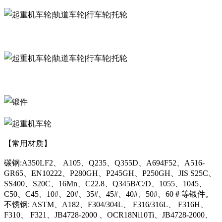
【常用材质】
碳钢:A350LF2、 A105、Q235、Q355D、A694F52、A516-
GR65、EN10222、P280GH、P245GH、P250GH、JIS S25C、
SS400、S20C、16Mn、C22.8、Q345B/C/D、1055、1045、
C50、C45、10#、20#、35#、45#、40#、50#、60＃等锻件。
不锈钢: ASTM、A182、F304/304L、 F316/316L、 F316H、
F310、 F321、JB4728-2000 、OCR18Ni10Ti、JB4728-2000、