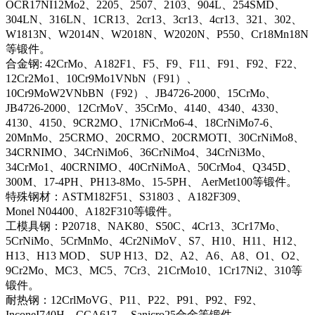
OCR17NI12Mo2、2205、2507、2103、904L、254SMD、
304LN、316LN、1CR13、2cr13、3cr13、4cr13、321、302、
W1813N、W2014N、W2018N、W2020N、P550、Cr18Mn18N
等锻件。
合金钢: 42CrMo、A182F1、F5、F9、F11、F91、F92、F22、
12Cr2Mo1、10Cr9Mo1VNbN（F91）、
10Cr9MoW2VNbBN（F92）、JB4726-2000、15CrMo、
JB4726-2000、12CrMoV、35CrMo、4140、4340、4330、
4130、4150、9CR2MO、17NiCrMo6-4、18CrNiMo7-6、
20MnMo、25CRMO、20CRMO、20CRMOTI、30CrNiMo8、
34CRNIMO、34CrNiMo6、36CrNiMo4、34CrNi3Mo、
34CrMo1、40CRNIMO、40CrNiMoA、50CrMo4、Q345D、
300M、17-4PH、PH13-8Mo、15-5PH、 AerMet100等锻件。
特殊钢材：ASTM182F51、S31803 、A182F309、
Monel N04400、A182F310等锻件。
工模具钢：P20718、NAK80、S50C、4Cr13、3Cr17Mo、
5CrNiMo、5CrMnMo、4Cr2NiMoV、S7、H10、H11、H12、
H13、H13 MOD、 SUP H13、D2、A2、A6、A8、O1、O2、
9Cr2Mo、MC3、MC5、7Cr3、21CrMo10、1Cr17Ni2、310等
锻件。
耐热钢：12CrlMoVG、P11、P22、P91、P92、F92、
InconeI740H、CCA617、 Sanicro25合金等锻件。