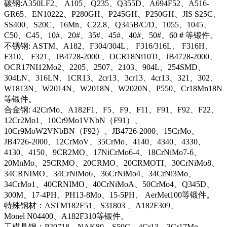
碳钢:A350LF2、 A105、Q235、Q355D、A694F52、A516-
GR65、EN10222、P280GH、P245GH、P250GH、JIS S25C、
SS400、S20C、16Mn、C22.8、Q345B/C/D、1055、1045、
C50、C45、10#、20#、35#、45#、40#、50#、60＃等锻件。
不锈钢: ASTM、A182、F304/304L、 F316/316L、 F316H、
F310、 F321、JB4728-2000 、OCR18Ni10Ti、JB4728-2000、
OCR17NI12Mo2、2205、2507、2103、904L、254SMD、
304LN、316LN、1CR13、2cr13、3cr13、4cr13、321、302、
W1813N、W2014N、W2018N、W2020N、P550、Cr18Mn18N
等锻件。
合金钢: 42CrMo、A182F1、F5、F9、F11、F91、F92、F22、
12Cr2Mo1、10Cr9Mo1VNbN（F91）、
10Cr9MoW2VNbBN（F92）、JB4726-2000、15CrMo、
JB4726-2000、12CrMoV、35CrMo、4140、4340、4330、
4130、4150、9CR2MO、17NiCrMo6-4、18CrNiMo7-6、
20MnMo、25CRMO、20CRMO、20CRMOTI、30CrNiMo8、
34CRNIMO、34CrNiMo6、36CrNiMo4、34CrNi3Mo、
34CrMo1、40CRNIMO、40CrNiMoA、50CrMo4、Q345D、
300M、17-4PH、PH13-8Mo、15-5PH、 AerMet100等锻件。
特殊钢材：ASTM182F51、S31803 、A182F309、
Monel N04400、A182F310等锻件。
工模具钢：P20718、NAK80、S50C、4Cr13、3Cr17Mo、