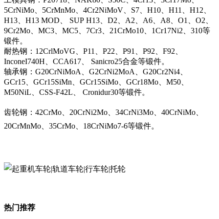
5CrNiMo、5CrMnMo、4Cr2NiMoV、S7、H10、H11、H12、
H13、H13 MOD、 SUP H13、D2、A2、A6、A8、O1、O2、
9Cr2Mo、MC3、MC5、7Cr3、21CrMo10、1Cr17Ni2、310等
锻件。
耐热钢：12CrlMoVG、P11、P22、P91、P92、F92、
InconeI740H、CCA617、 Sanicro25合金等锻件。
轴承钢：G20CrNiMoA、G2CrNi2MoA、G20Cr2Ni4、
GCr15、GCr15SiMn、GCr15SiMo、GCr18Mo、M50、
M50NiL、CSS-F42L、 Cronidur30等锻件。
齿轮钢：42CrMo、20CrNi2Mo、34CrNi3Mo、40CrNiMo、
20CrMnMo、35CrMo、18CrNiMo7-6等锻件。
热门推荐