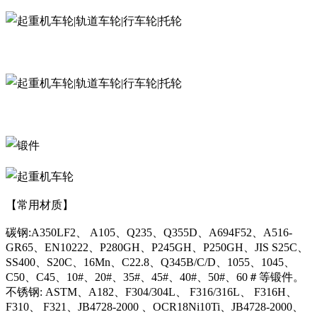
【常用材质】
碳钢:A350LF2、 A105、Q235、Q355D、A694F52、A516-
GR65、EN10222、P280GH、P245GH、P250GH、JIS S25C、
SS400、S20C、16Mn、C22.8、Q345B/C/D、1055、1045、
C50、C45、10#、20#、35#、45#、40#、50#、60＃等锻件。
不锈钢: ASTM、A182、F304/304L、 F316/316L、 F316H、
F310、 F321、JB4728-2000 、OCR18Ni10Ti、JB4728-2000、