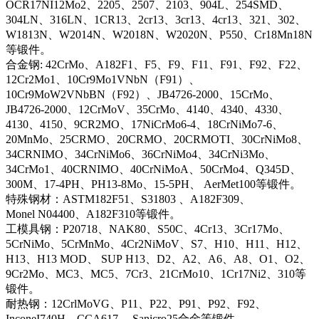
OCR17NI12Mo2、2205、2507、2103、904L、254SMD、
304LN、316LN、1CR13、2cr13、3cr13、4cr13、321、302、
W1813N、W2014N、W2018N、W2020N、P550、Cr18Mn18N
等锻件。
合金钢: 42CrMo、A182F1、F5、F9、F11、F91、F92、F22、
12Cr2Mo1、10Cr9Mo1VNbN（F91）、
10Cr9MoW2VNbBN（F92）、JB4726-2000、15CrMo、
JB4726-2000、12CrMoV、35CrMo、4140、4340、4330、
4130、4150、9CR2MO、17NiCrMo6-4、18CrNiMo7-6、
20MnMo、25CRMO、20CRMO、20CRMOTI、30CrNiMo8、
34CRNIMO、34CrNiMo6、36CrNiMo4、34CrNi3Mo、
34CrMo1、40CRNIMO、40CrNiMoA、50CrMo4、Q345D、
300M、17-4PH、PH13-8Mo、15-5PH、 AerMet100等锻件。
特殊钢材：ASTM182F51、S31803 、A182F309、
Monel N04400、A182F310等锻件。
工模具钢：P20718、NAK80、S50C、4Cr13、3Cr17Mo、
5CrNiMo、5CrMnMo、4Cr2NiMoV、S7、H10、H11、H12、
H13、H13 MOD、 SUP H13、D2、A2、A6、A8、O1、O2、
9Cr2Mo、MC3、MC5、7Cr3、21CrMo10、1Cr17Ni2、310等
锻件。
耐热钢：12CrlMoVG、P11、P22、P91、P92、F92、
InconeI740H、CCA617、 Sanicro25合金等锻件。