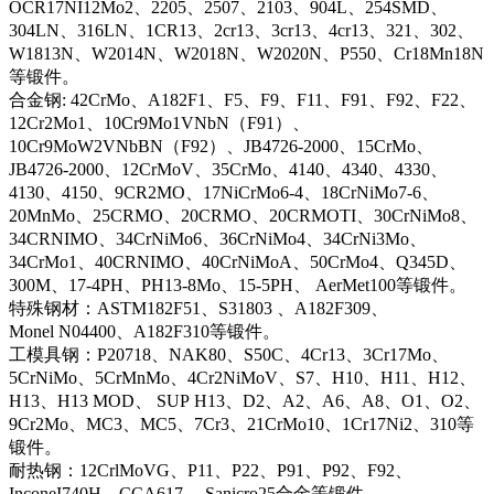
OCR17NI12Mo2、2205、2507、2103、904L、254SMD、
304LN、316LN、1CR13、2cr13、3cr13、4cr13、321、302、
W1813N、W2014N、W2018N、W2020N、P550、Cr18Mn18N
等锻件。
合金钢: 42CrMo、A182F1、F5、F9、F11、F91、F92、F22、
12Cr2Mo1、10Cr9Mo1VNbN（F91）、
10Cr9MoW2VNbBN（F92）、JB4726-2000、15CrMo、
JB4726-2000、12CrMoV、35CrMo、4140、4340、4330、
4130、4150、9CR2MO、17NiCrMo6-4、18CrNiMo7-6、
20MnMo、25CRMO、20CRMO、20CRMOTI、30CrNiMo8、
34CRNIMO、34CrNiMo6、36CrNiMo4、34CrNi3Mo、
34CrMo1、40CRNIMO、40CrNiMoA、50CrMo4、Q345D、
300M、17-4PH、PH13-8Mo、15-5PH、 AerMet100等锻件。
特殊钢材：ASTM182F51、S31803 、A182F309、
Monel N04400、A182F310等锻件。
工模具钢：P20718、NAK80、S50C、4Cr13、3Cr17Mo、
5CrNiMo、5CrMnMo、4Cr2NiMoV、S7、H10、H11、H12、
H13、H13 MOD、 SUP H13、D2、A2、A6、A8、O1、O2、
9Cr2Mo、MC3、MC5、7Cr3、21CrMo10、1Cr17Ni2、310等
锻件。
耐热钢：12CrlMoVG、P11、P22、P91、P92、F92、
InconeI740H、CCA617、 Sanicro25合金等锻件。