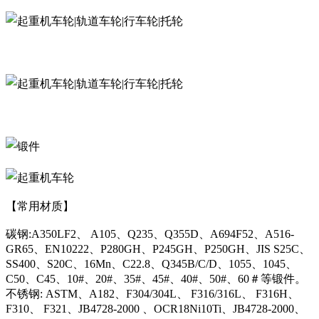
【常用材质】
碳钢:A350LF2、 A105、Q235、Q355D、A694F52、A516-
GR65、EN10222、P280GH、P245GH、P250GH、JIS S25C、
SS400、S20C、16Mn、C22.8、Q345B/C/D、1055、1045、
C50、C45、10#、20#、35#、45#、40#、50#、60＃等锻件。
不锈钢: ASTM、A182、F304/304L、 F316/316L、 F316H、
F310、 F321、JB4728-2000 、OCR18Ni10Ti、JB4728-2000、