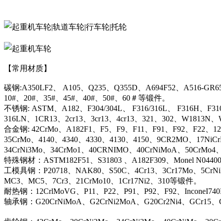
【常用材质】
碳钢:A350LF2、 A105、Q235、Q355D、A694F52、A516-GR6
10#、20#、35#、45#、40#、50#、60＃等锻件。
不锈钢: ASTM、A182、F304/304L、 F316/316L、 F316H、F31
316LN、1CR13、2cr13、3cr13、4cr13、321、302、W1813
合金钢: 42CrMo、A182F1、F5、F9、F11、F91、F92、F22、12C
35CrMo、4140、4340、4330、4130、4150、9CR2MO、17NiC
34CrNi3Mo、34CrMo1、40CRNIMO、40CrNiMoA、50CrMo4
特殊钢材：ASTM182F51、S31803 、A182F309、Monel N044
工模具钢：P20718、NAK80、S50C、4Cr13、3Cr17Mo、5CrN
MC3、MC5、7Cr3、21CrMo10、1Cr17Ni2、310等锻件。
耐热钢：12CrlMoVG、P11、P22、P91、P92、F92、InconeI74
轴承钢：G20CrNiMoA、G2CrNi2MoA、G20Cr2Ni4、GCr15、G