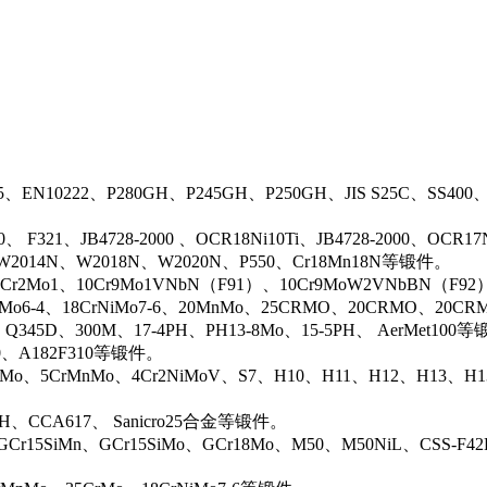
5、EN10222、P280GH、P245GH、P250GH、JIS S25C、SS400
0、 F321、JB4728-2000 、OCR18Ni10Ti、JB4728-2000、OCR
N、W2014N、W2018N、W2020N、P550、Cr18Mn18N等锻件。
r2Mo1、10Cr9Mo1VNbN（F91）、10Cr9MoW2VNbBN（F92）、J
rMo6-4、18CrNiMo7-6、20MnMo、25CRMO、20CRMO、20CRM
、Q345D、300M、17-4PH、PH13-8Mo、15-5PH、 AerMet100
00、A182F310等锻件。
iMo、5CrMnMo、4Cr2NiMoV、S7、H10、H11、H12、H13、H
0H、CCA617、 Sanicro25合金等锻件。
Cr15SiMn、GCr15SiMo、GCr18Mo、M50、M50NiL、CSS-F42