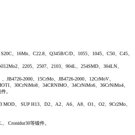
、S20C、16Mn、C22.8、Q345B/C/D、1055、1045、C50、C45、
17NI12Mo2、2205、2507、2103、904L、254SMD、304LN、
B4726-2000、15CrMo、JB4726-2000、12CrMoV、
OTI、30CrNiMo8、34CRNIMO、34CrNiMo6、36CrNiMo4、
等锻件。
13 MOD、 SUP H13、D2、A2、A6、A8、O1、O2、9Cr2Mo、
L、 Cronidur30等锻件。