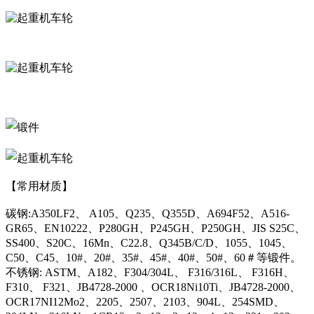
【常用材质】
碳钢:A350LF2、 A105、Q235、Q355D、A694F52、A516-
GR65、EN10222、P280GH、P245GH、P250GH、JIS S25C、
SS400、S20C、16Mn、C22.8、Q345B/C/D、1055、1045、
C50、C45、10#、20#、35#、45#、40#、50#、60＃等锻件。
不锈钢: ASTM、A182、F304/304L、 F316/316L、 F316H、
F310、 F321、JB4728-2000 、OCR18Ni10Ti、JB4728-2000、
OCR17NI12Mo2、2205、2507、2103、904L、254SMD、