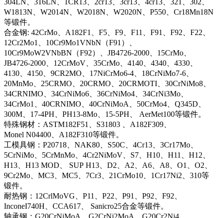
304LN、316LN、1CR13、2cr13、3cr13、4cr13、321、302、
W1813N、W2014N、W2018N、W2020N、P550、Cr18Mn18N
等锻件。
合金钢: 42CrMo、A182F1、F5、F9、F11、F91、F92、F22、
12Cr2Mo1、10Cr9Mo1VNbN（F91）、
10Cr9MoW2VNbBN（F92）、JB4726-2000、15CrMo、
JB4726-2000、12CrMoV、35CrMo、4140、4340、4330、
4130、4150、9CR2MO、17NiCrMo6-4、18CrNiMo7-6、
20MnMo、25CRMO、20CRMO、20CRMOTI、30CrNiMo8、
34CRNIMO、34CrNiMo6、36CrNiMo4、34CrNi3Mo、
34CrMo1、40CRNIMO、40CrNiMoA、50CrMo4、Q345D、
300M、17-4PH、PH13-8Mo、15-5PH、 AerMet100等锻件。
特殊钢材：ASTM182F51、S31803 、A182F309、
Monel N04400、A182F310等锻件。
工模具钢：P20718、NAK80、S50C、4Cr13、3Cr17Mo、
5CrNiMo、5CrMnMo、4Cr2NiMoV、S7、H10、H11、H12、
H13、H13 MOD、 SUP H13、D2、A2、A6、A8、O1、O2、
9Cr2Mo、MC3、MC5、7Cr3、21CrMo10、1Cr17Ni2、310等
锻件。
耐热钢：12CrlMoVG、P11、P22、P91、P92、F92、
InconeI740H、CCA617、 Sanicro25合金等锻件。
轴承钢：G20CrNiMoA、G2CrNi2MoA、G20Cr2Ni4、