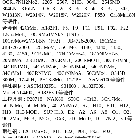
OCR17NI12Mo2、2205、2507、2103、904L、254SMD、
304LN、316LN、1CR13、2cr13、3cr13、4cr13、321、302、
W1813N、W2014N、W2018N、W2020N、P550、Cr18Mn18N
等锻件。
合金钢: 42CrMo、A182F1、F5、F9、F11、F91、F92、F22、
12Cr2Mo1、10Cr9Mo1VNbN（F91）、
10Cr9MoW2VNbBN（F92）、JB4726-2000、15CrMo、
JB4726-2000、12CrMoV、35CrMo、4140、4340、4330、
4130、4150、9CR2MO、17NiCrMo6-4、18CrNiMo7-6、
20MnMo、25CRMO、20CRMO、20CRMOTI、30CrNiMo8、
34CRNIMO、34CrNiMo6、36CrNiMo4、34CrNi3Mo、
34CrMo1、40CRNIMO、40CrNiMoA、50CrMo4、Q345D、
300M、17-4PH、PH13-8Mo、15-5PH、 AerMet100等锻件。
特殊钢材：ASTM182F51、S31803 、A182F309、
Monel N04400、A182F310等锻件。
工模具钢：P20718、NAK80、S50C、4Cr13、3Cr17Mo、
5CrNiMo、5CrMnMo、4Cr2NiMoV、S7、H10、H11、H12、
H13、H13 MOD、 SUP H13、D2、A2、A6、A8、O1、O2、
9Cr2Mo、MC3、MC5、7Cr3、21CrMo10、1Cr17Ni2、310等
锻件。
耐热钢：12CrlMoVG、P11、P22、P91、P92、F92、
InconeI740H、CCA617、 Sanicro25合金等锻件。