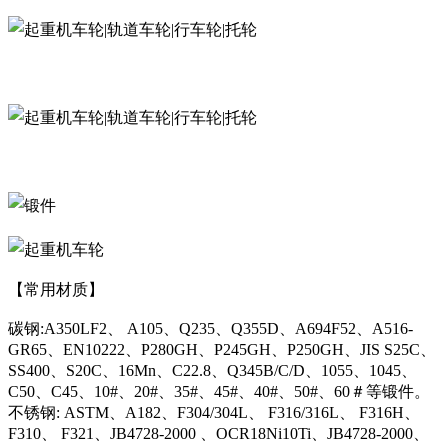
【常用材质】
碳钢:A350LF2、 A105、Q235、Q355D、A694F52、A516-
GR65、EN10222、P280GH、P245GH、P250GH、JIS S25C、
SS400、S20C、16Mn、C22.8、Q345B/C/D、1055、1045、
C50、C45、10#、20#、35#、45#、40#、50#、60＃等锻件。
不锈钢: ASTM、A182、F304/304L、 F316/316L、 F316H、
F310、 F321、JB4728-2000 、OCR18Ni10Ti、JB4728-2000、