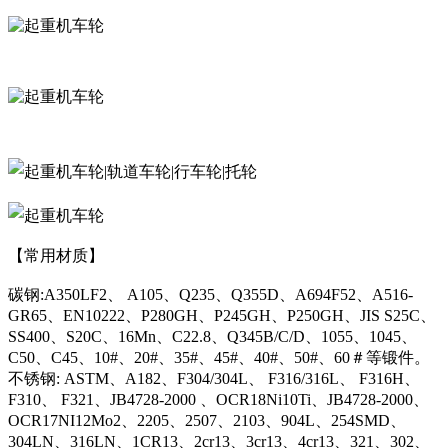
【常用材质】
碳钢:A350LF2、 A105、Q235、Q355D、A694F52、A516-
GR65、EN10222、P280GH、P245GH、P250GH、JIS S25C、
SS400、S20C、16Mn、C22.8、Q345B/C/D、1055、1045、
C50、C45、10#、20#、35#、45#、40#、50#、60＃等锻件。
不锈钢: ASTM、A182、F304/304L、 F316/316L、 F316H、
F310、 F321、JB4728-2000 、OCR18Ni10Ti、JB4728-2000、
OCR17NI12Mo2、2205、2507、2103、904L、254SMD、
304LN、316LN、1CR13、2cr13、3cr13、4cr13、321、302、