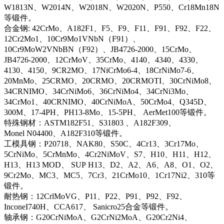
W1813N、W2014N、W2018N、W2020N、P550、Cr18Mn18N
等锻件。
合金钢: 42CrMo、A182F1、F5、F9、F11、F91、F92、F22、
12Cr2Mo1、10Cr9Mo1VNbN（F91）、
10Cr9MoW2VNbBN（F92）、JB4726-2000、15CrMo、
JB4726-2000、12CrMoV、35CrMo、4140、4340、4330、
4130、4150、9CR2MO、17NiCrMo6-4、18CrNiMo7-6、
20MnMo、25CRMO、20CRMO、20CRMOTI、30CrNiMo8、
34CRNIMO、34CrNiMo6、36CrNiMo4、34CrNi3Mo、
34CrMo1、40CRNIMO、40CrNiMoA、50CrMo4、Q345D、
300M、17-4PH、PH13-8Mo、15-5PH、 AerMet100等锻件。
特殊钢材：ASTM182F51、S31803 、A182F309、
Monel N04400、A182F310等锻件。
工模具钢：P20718、NAK80、S50C、4Cr13、3Cr17Mo、
5CrNiMo、5CrMnMo、4Cr2NiMoV、S7、H10、H11、H12、
H13、H13 MOD、 SUP H13、D2、A2、A6、A8、O1、O2、
9Cr2Mo、MC3、MC5、7Cr3、21CrMo10、1Cr17Ni2、310等
锻件。
耐热钢：12CrlMoVG、P11、P22、P91、P92、F92、
InconeI740H、CCA617、 Sanicro25合金等锻件。
轴承钢：G20CrNiMoA、G2CrNi2MoA、G20Cr2Ni4、