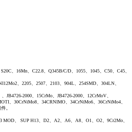
、S20C、16Mn、C22.8、Q345B/C/D、1055、1045、C50、C45、
17NI12Mo2、2205、2507、2103、904L、254SMD、304LN、
B4726-2000、15CrMo、JB4726-2000、12CrMoV、
OTI、30CrNiMo8、34CRNIMO、34CrNiMo6、36CrNiMo4、
等锻件。
13 MOD、 SUP H13、D2、A2、A6、A8、O1、O2、9Cr2Mo、