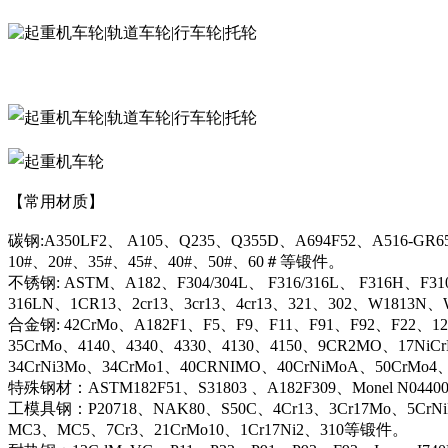
【常用材质】
碳钢:A350LF2、 A105、Q235、Q355D、A694F52、A516-GR6
10#、20#、35#、45#、40#、50#、60＃等锻件。
不锈钢: ASTM、A182、F304/304L、 F316/316L、 F316H、F31
316LN、1CR13、2cr13、3cr13、4cr13、321、302、W1813
合金钢: 42CrMo、A182F1、F5、F9、F11、F91、F92、F22、12C
35CrMo、4140、4340、4330、4130、4150、9CR2MO、17NiC
34CrNi3Mo、34CrMo1、40CRNIMO、40CrNiMoA、50CrMo4
特殊钢材：ASTM182F51、S31803 、A182F309、Monel N044
工模具钢：P20718、NAK80、S50C、4Cr13、3Cr17Mo、5CrN
MC3、MC5、7Cr3、21CrMo10、1Cr17Ni2、310等锻件。