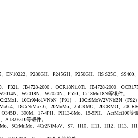
5、EN10222、P280GH、P245GH、P250GH、JIS S25C、SS400
0、 F321、JB4728-2000 、OCR18Ni10Ti、JB4728-2000、OCR
N、W2014N、W2018N、W2020N、P550、Cr18Mn18N等锻件。
r2Mo1、10Cr9Mo1VNbN（F91）、10Cr9MoW2VNbBN（F92）、J
rMo6-4、18CrNiMo7-6、20MnMo、25CRMO、20CRMO、20CRM
、Q345D、300M、17-4PH、PH13-8Mo、15-5PH、 AerMet100
00、A182F310等锻件。
iMo、5CrMnMo、4Cr2NiMoV、S7、H10、H11、H12、H13、H