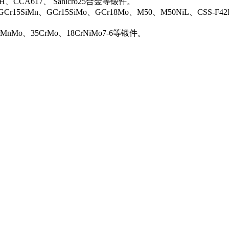
0H、CCA617、 Sanicro25合金等锻件。
Cr15SiMn、GCr15SiMo、GCr18Mo、M50、M50NiL、CSS-F42
rMnMo、35CrMo、18CrNiMo7-6等锻件。