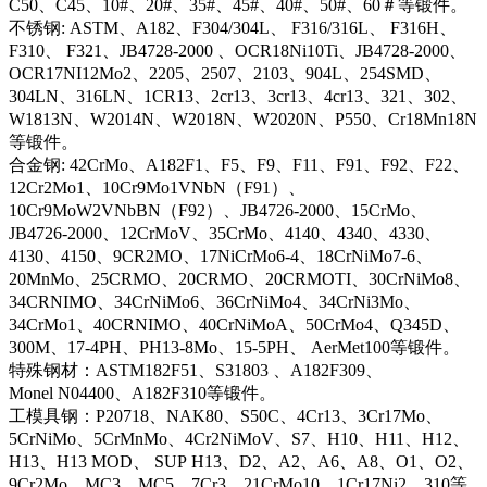
C50、C45、10#、20#、35#、45#、40#、50#、60＃等锻件。
不锈钢: ASTM、A182、F304/304L、 F316/316L、 F316H、
F310、 F321、JB4728-2000 、OCR18Ni10Ti、JB4728-2000、
OCR17NI12Mo2、2205、2507、2103、904L、254SMD、
304LN、316LN、1CR13、2cr13、3cr13、4cr13、321、302、
W1813N、W2014N、W2018N、W2020N、P550、Cr18Mn18N
等锻件。
合金钢: 42CrMo、A182F1、F5、F9、F11、F91、F92、F22、
12Cr2Mo1、10Cr9Mo1VNbN（F91）、
10Cr9MoW2VNbBN（F92）、JB4726-2000、15CrMo、
JB4726-2000、12CrMoV、35CrMo、4140、4340、4330、
4130、4150、9CR2MO、17NiCrMo6-4、18CrNiMo7-6、
20MnMo、25CRMO、20CRMO、20CRMOTI、30CrNiMo8、
34CRNIMO、34CrNiMo6、36CrNiMo4、34CrNi3Mo、
34CrMo1、40CRNIMO、40CrNiMoA、50CrMo4、Q345D、
300M、17-4PH、PH13-8Mo、15-5PH、 AerMet100等锻件。
特殊钢材：ASTM182F51、S31803 、A182F309、
Monel N04400、A182F310等锻件。
工模具钢：P20718、NAK80、S50C、4Cr13、3Cr17Mo、
5CrNiMo、5CrMnMo、4Cr2NiMoV、S7、H10、H11、H12、
H13、H13 MOD、 SUP H13、D2、A2、A6、A8、O1、O2、
9Cr2Mo、MC3、MC5、7Cr3、21CrMo10、1Cr17Ni2、310等