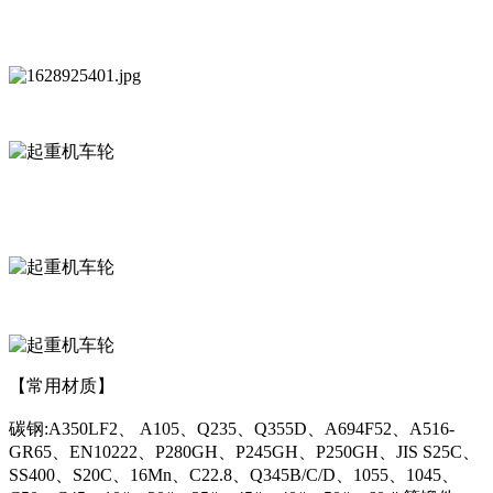
【常用材质】
碳钢:A350LF2、 A105、Q235、Q355D、A694F52、A516-
GR65、EN10222、P280GH、P245GH、P250GH、JIS S25C、
SS400、S20C、16Mn、C22.8、Q345B/C/D、1055、1045、