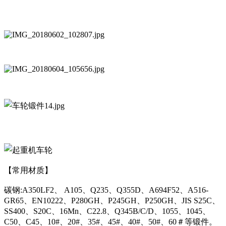
【常用材质】
碳钢:A350LF2、 A105、Q235、Q355D、A694F52、A516-
GR65、EN10222、P280GH、P245GH、P250GH、JIS S25C、
SS400、S20C、16Mn、C22.8、Q345B/C/D、1055、1045、
C50、C45、10#、20#、35#、45#、40#、50#、60＃等锻件。