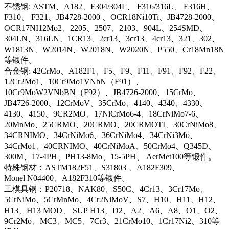
不锈钢: ASTM、A182、F304/304L、 F316/316L、 F316H、
F310、 F321、JB4728-2000 、OCR18Ni10Ti、JB4728-2000、
OCR17NI12Mo2、2205、2507、2103、904L、254SMD、
304LN、316LN、1CR13、2cr13、3cr13、4cr13、321、302、
W1813N、W2014N、W2018N、W2020N、P550、Cr18Mn18N
等锻件。
合金钢: 42CrMo、A182F1、F5、F9、F11、F91、F92、F22、
12Cr2Mo1、10Cr9Mo1VNbN（F91）、
10Cr9MoW2VNbBN（F92）、JB4726-2000、15CrMo、
JB4726-2000、12CrMoV、35CrMo、4140、4340、4330、
4130、4150、9CR2MO、17NiCrMo6-4、18CrNiMo7-6、
20MnMo、25CRMO、20CRMO、20CRMOTI、30CrNiMo8、
34CRNIMO、34CrNiMo6、36CrNiMo4、34CrNi3Mo、
34CrMo1、40CRNIMO、40CrNiMoA、50CrMo4、Q345D、
300M、17-4PH、PH13-8Mo、15-5PH、 AerMet100等锻件。
特殊钢材：ASTM182F51、S31803 、A182F309、
Monel N04400、A182F310等锻件。
工模具钢：P20718、NAK80、S50C、4Cr13、3Cr17Mo、
5CrNiMo、5CrMnMo、4Cr2NiMoV、S7、H10、H11、H12、
H13、H13 MOD、 SUP H13、D2、A2、A6、A8、O1、O2、
9Cr2Mo、MC3、MC5、7Cr3、21CrMo10、1Cr17Ni2、310等