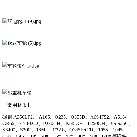
【常用材质】
碳钢:A350LF2、 A105、Q235、Q355D、A694F52、A516-
GR65、EN10222、P280GH、P245GH、P250GH、JIS S25C、
SS400、S20C、16Mn、C22.8、Q345B/C/D、1055、1045、
C50、C45、10#、20#、35#、45#、40#、50#、60＃等锻件。