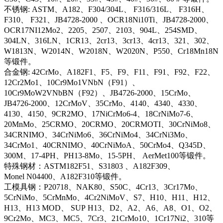
不锈钢: ASTM、A182、F304/304L、 F316/316L、 F316H、
F310、 F321、JB4728-2000 、OCR18Ni10Ti、JB4728-2000、
OCR17NI12Mo2、2205、2507、2103、904L、254SMD、
304LN、316LN、1CR13、2cr13、3cr13、4cr13、321、302、
W1813N、W2014N、W2018N、W2020N、P550、Cr18Mn18N
等锻件。
合金钢: 42CrMo、A182F1、F5、F9、F11、F91、F92、F22、
12Cr2Mo1、10Cr9Mo1VNbN（F91）、
10Cr9MoW2VNbBN（F92）、JB4726-2000、15CrMo、
JB4726-2000、12CrMoV、35CrMo、4140、4340、4330、
4130、4150、9CR2MO、17NiCrMo6-4、18CrNiMo7-6、
20MnMo、25CRMO、20CRMO、20CRMOTI、30CrNiMo8、
34CRNIMO、34CrNiMo6、36CrNiMo4、34CrNi3Mo、
34CrMo1、40CRNIMO、40CrNiMoA、50CrMo4、Q345D、
300M、17-4PH、PH13-8Mo、15-5PH、 AerMet100等锻件。
特殊钢材：ASTM182F51、S31803 、A182F309、
Monel N04400、A182F310等锻件。
工模具钢：P20718、NAK80、S50C、4Cr13、3Cr17Mo、
5CrNiMo、5CrMnMo、4Cr2NiMoV、S7、H10、H11、H12、
H13、H13 MOD、 SUP H13、D2、A2、A6、A8、O1、O2、
9Cr2Mo、MC3、MC5、7Cr3、21CrMo10、1Cr17Ni2、310等