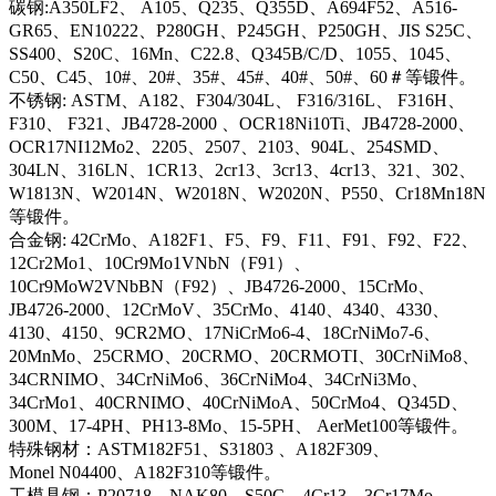
碳钢:A350LF2、 A105、Q235、Q355D、A694F52、A516-
GR65、EN10222、P280GH、P245GH、P250GH、JIS S25C、
SS400、S20C、16Mn、C22.8、Q345B/C/D、1055、1045、
C50、C45、10#、20#、35#、45#、40#、50#、60＃等锻件。
不锈钢: ASTM、A182、F304/304L、 F316/316L、 F316H、
F310、 F321、JB4728-2000 、OCR18Ni10Ti、JB4728-2000、
OCR17NI12Mo2、2205、2507、2103、904L、254SMD、
304LN、316LN、1CR13、2cr13、3cr13、4cr13、321、302、
W1813N、W2014N、W2018N、W2020N、P550、Cr18Mn18N
等锻件。
合金钢: 42CrMo、A182F1、F5、F9、F11、F91、F92、F22、
12Cr2Mo1、10Cr9Mo1VNbN（F91）、
10Cr9MoW2VNbBN（F92）、JB4726-2000、15CrMo、
JB4726-2000、12CrMoV、35CrMo、4140、4340、4330、
4130、4150、9CR2MO、17NiCrMo6-4、18CrNiMo7-6、
20MnMo、25CRMO、20CRMO、20CRMOTI、30CrNiMo8、
34CRNIMO、34CrNiMo6、36CrNiMo4、34CrNi3Mo、
34CrMo1、40CRNIMO、40CrNiMoA、50CrMo4、Q345D、
300M、17-4PH、PH13-8Mo、15-5PH、 AerMet100等锻件。
特殊钢材：ASTM182F51、S31803 、A182F309、
Monel N04400、A182F310等锻件。
工模具钢：P20718、NAK80、S50C、4Cr13、3Cr17Mo、