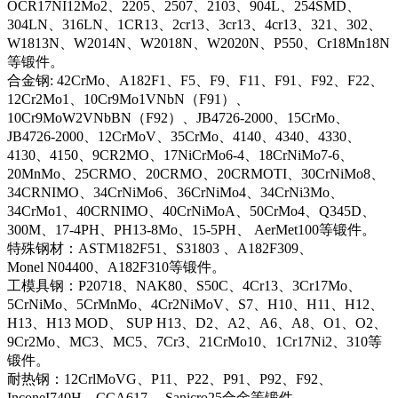
OCR17NI12Mo2、2205、2507、2103、904L、254SMD、
304LN、316LN、1CR13、2cr13、3cr13、4cr13、321、302、
W1813N、W2014N、W2018N、W2020N、P550、Cr18Mn18N
等锻件。
合金钢: 42CrMo、A182F1、F5、F9、F11、F91、F92、F22、
12Cr2Mo1、10Cr9Mo1VNbN（F91）、
10Cr9MoW2VNbBN（F92）、JB4726-2000、15CrMo、
JB4726-2000、12CrMoV、35CrMo、4140、4340、4330、
4130、4150、9CR2MO、17NiCrMo6-4、18CrNiMo7-6、
20MnMo、25CRMO、20CRMO、20CRMOTI、30CrNiMo8、
34CRNIMO、34CrNiMo6、36CrNiMo4、34CrNi3Mo、
34CrMo1、40CRNIMO、40CrNiMoA、50CrMo4、Q345D、
300M、17-4PH、PH13-8Mo、15-5PH、 AerMet100等锻件。
特殊钢材：ASTM182F51、S31803 、A182F309、
Monel N04400、A182F310等锻件。
工模具钢：P20718、NAK80、S50C、4Cr13、3Cr17Mo、
5CrNiMo、5CrMnMo、4Cr2NiMoV、S7、H10、H11、H12、
H13、H13 MOD、 SUP H13、D2、A2、A6、A8、O1、O2、
9Cr2Mo、MC3、MC5、7Cr3、21CrMo10、1Cr17Ni2、310等
锻件。
耐热钢：12CrlMoVG、P11、P22、P91、P92、F92、
InconeI740H、CCA617、 Sanicro25合金等锻件。