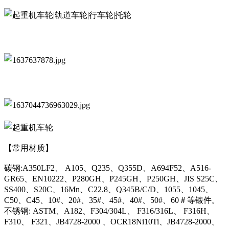
【常用材质】
碳钢:A350LF2、 A105、Q235、Q355D、A694F52、A516-
GR65、EN10222、P280GH、P245GH、P250GH、JIS S25C、
SS400、S20C、16Mn、C22.8、Q345B/C/D、1055、1045、
C50、C45、10#、20#、35#、45#、40#、50#、60＃等锻件。
不锈钢: ASTM、A182、F304/304L、 F316/316L、 F316H、
F310、 F321、JB4728-2000 、OCR18Ni10Ti、JB4728-2000、