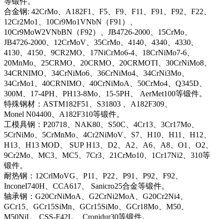
等锻件。
合金钢: 42CrMo、A182F1、F5、F9、F11、F91、F92、F22、
12Cr2Mo1、10Cr9Mo1VNbN（F91）、
10Cr9MoW2VNbBN（F92）、JB4726-2000、15CrMo、
JB4726-2000、12CrMoV、35CrMo、4140、4340、4330、
4130、4150、9CR2MO、17NiCrMo6-4、18CrNiMo7-6、
20MnMo、25CRMO、20CRMO、20CRMOTI、30CrNiMo8、
34CRNIMO、34CrNiMo6、36CrNiMo4、34CrNi3Mo、
34CrMo1、40CRNIMO、40CrNiMoA、50CrMo4、Q345D、
300M、17-4PH、PH13-8Mo、15-5PH、 AerMet100等锻件。
特殊钢材：ASTM182F51、S31803 、A182F309、
Monel N04400、A182F310等锻件。
工模具钢：P20718、NAK80、S50C、4Cr13、3Cr17Mo、
5CrNiMo、5CrMnMo、4Cr2NiMoV、S7、H10、H11、H12、
H13、H13 MOD、 SUP H13、D2、A2、A6、A8、O1、O2、
9Cr2Mo、MC3、MC5、7Cr3、21CrMo10、1Cr17Ni2、310等
锻件。
耐热钢：12CrlMoVG、P11、P22、P91、P92、F92、
InconeI740H、CCA617、 Sanicro25合金等锻件。
轴承钢：G20CrNiMoA、G2CrNi2MoA、G20Cr2Ni4、
GCr15、GCr15SiMn、GCr15SiMo、GCr18Mo、M50、
M50NiL、CSS-F42L、 Cronidur30等锻件。