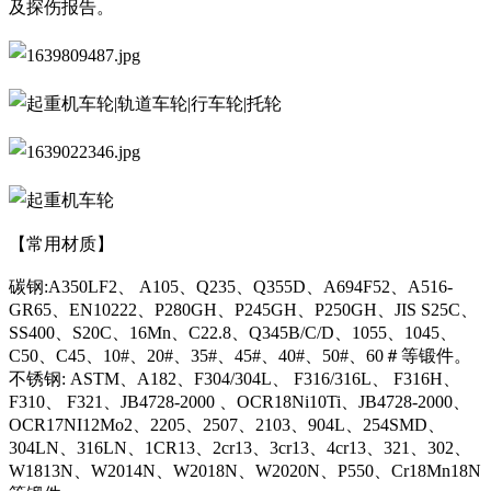
及探伤报告。
【常用材质】
碳钢:A350LF2、 A105、Q235、Q355D、A694F52、A516-
GR65、EN10222、P280GH、P245GH、P250GH、JIS S25C、
SS400、S20C、16Mn、C22.8、Q345B/C/D、1055、1045、
C50、C45、10#、20#、35#、45#、40#、50#、60＃等锻件。
不锈钢: ASTM、A182、F304/304L、 F316/316L、 F316H、
F310、 F321、JB4728-2000 、OCR18Ni10Ti、JB4728-2000、
OCR17NI12Mo2、2205、2507、2103、904L、254SMD、
304LN、316LN、1CR13、2cr13、3cr13、4cr13、321、302、
W1813N、W2014N、W2018N、W2020N、P550、Cr18Mn18N