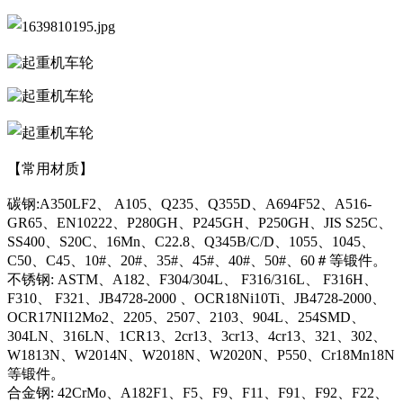
【常用材质】
碳钢:A350LF2、 A105、Q235、Q355D、A694F52、A516-
GR65、EN10222、P280GH、P245GH、P250GH、JIS S25C、
SS400、S20C、16Mn、C22.8、Q345B/C/D、1055、1045、
C50、C45、10#、20#、35#、45#、40#、50#、60＃等锻件。
不锈钢: ASTM、A182、F304/304L、 F316/316L、 F316H、
F310、 F321、JB4728-2000 、OCR18Ni10Ti、JB4728-2000、
OCR17NI12Mo2、2205、2507、2103、904L、254SMD、
304LN、316LN、1CR13、2cr13、3cr13、4cr13、321、302、
W1813N、W2014N、W2018N、W2020N、P550、Cr18Mn18N
等锻件。
合金钢: 42CrMo、A182F1、F5、F9、F11、F91、F92、F22、