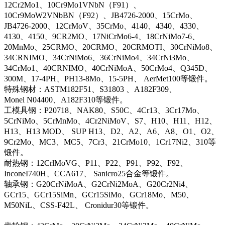
12Cr2Mo1、10Cr9Mo1VNbN（F91）、
10Cr9MoW2VNbBN（F92）、JB4726-2000、15CrMo、
JB4726-2000、12CrMoV、35CrMo、4140、4340、4330、
4130、4150、9CR2MO、17NiCrMo6-4、18CrNiMo7-6、
20MnMo、25CRMO、20CRMO、20CRMOTI、30CrNiMo8、
34CRNIMO、34CrNiMo6、36CrNiMo4、34CrNi3Mo、
34CrMo1、40CRNIMO、40CrNiMoA、50CrMo4、Q345D、
300M、17-4PH、PH13-8Mo、15-5PH、 AerMet100等锻件。
特殊钢材：ASTM182F51、S31803 、A182F309、
Monel N04400、A182F310等锻件。
工模具钢：P20718、NAK80、S50C、4Cr13、3Cr17Mo、
5CrNiMo、5CrMnMo、4Cr2NiMoV、S7、H10、H11、H12、
H13、H13 MOD、 SUP H13、D2、A2、A6、A8、O1、O2、
9Cr2Mo、MC3、MC5、7Cr3、21CrMo10、1Cr17Ni2、310等
锻件。
耐热钢：12CrlMoVG、P11、P22、P91、P92、F92、
InconeI740H、CCA617、 Sanicro25合金等锻件。
轴承钢：G20CrNiMoA、G2CrNi2MoA、G20Cr2Ni4、
GCr15、GCr15SiMn、GCr15SiMo、GCr18Mo、M50、
M50NiL、CSS-F42L、 Cronidur30等锻件。