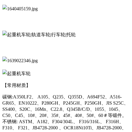
【常用材质】
碳钢:A350LF2、 A105、Q235、Q355D、A694F52、A516-
GR65、EN10222、P280GH、P245GH、P250GH、JIS S25C、
SS400、S20C、16Mn、C22.8、Q345B/C/D、1055、1045、
C50、C45、10#、20#、35#、45#、40#、50#、60＃等锻件。
不锈钢: ASTM、A182、F304/304L、 F316/316L、 F316H、
F310、 F321、JB4728-2000 、OCR18Ni10Ti、JB4728-2000、