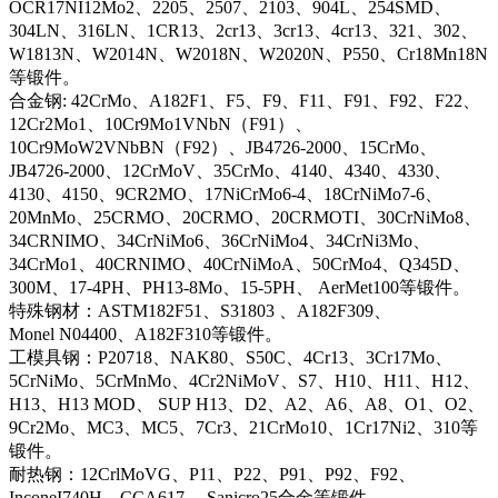
OCR17NI12Mo2、2205、2507、2103、904L、254SMD、
304LN、316LN、1CR13、2cr13、3cr13、4cr13、321、302、
W1813N、W2014N、W2018N、W2020N、P550、Cr18Mn18N
等锻件。
合金钢: 42CrMo、A182F1、F5、F9、F11、F91、F92、F22、
12Cr2Mo1、10Cr9Mo1VNbN（F91）、
10Cr9MoW2VNbBN（F92）、JB4726-2000、15CrMo、
JB4726-2000、12CrMoV、35CrMo、4140、4340、4330、
4130、4150、9CR2MO、17NiCrMo6-4、18CrNiMo7-6、
20MnMo、25CRMO、20CRMO、20CRMOTI、30CrNiMo8、
34CRNIMO、34CrNiMo6、36CrNiMo4、34CrNi3Mo、
34CrMo1、40CRNIMO、40CrNiMoA、50CrMo4、Q345D、
300M、17-4PH、PH13-8Mo、15-5PH、 AerMet100等锻件。
特殊钢材：ASTM182F51、S31803 、A182F309、
Monel N04400、A182F310等锻件。
工模具钢：P20718、NAK80、S50C、4Cr13、3Cr17Mo、
5CrNiMo、5CrMnMo、4Cr2NiMoV、S7、H10、H11、H12、
H13、H13 MOD、 SUP H13、D2、A2、A6、A8、O1、O2、
9Cr2Mo、MC3、MC5、7Cr3、21CrMo10、1Cr17Ni2、310等
锻件。
耐热钢：12CrlMoVG、P11、P22、P91、P92、F92、
InconeI740H、CCA617、 Sanicro25合金等锻件。