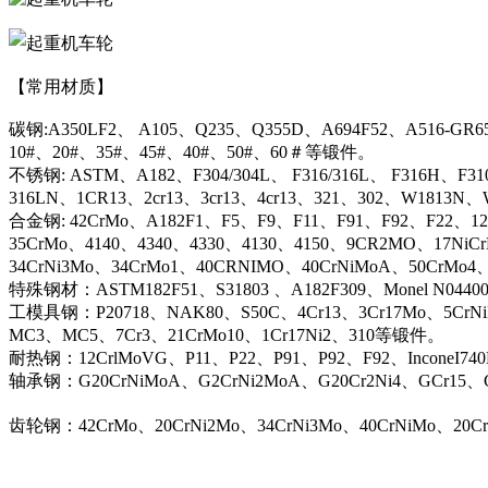
【常用材质】
碳钢:A350LF2、 A105、Q235、Q355D、A694F52、A516-GR6
10#、20#、35#、45#、40#、50#、60＃等锻件。
不锈钢: ASTM、A182、F304/304L、 F316/316L、 F316H、F31
316LN、1CR13、2cr13、3cr13、4cr13、321、302、W1813
合金钢: 42CrMo、A182F1、F5、F9、F11、F91、F92、F22、12C
35CrMo、4140、4340、4330、4130、4150、9CR2MO、17NiC
34CrNi3Mo、34CrMo1、40CRNIMO、40CrNiMoA、50CrMo4
特殊钢材：ASTM182F51、S31803 、A182F309、Monel N044
工模具钢：P20718、NAK80、S50C、4Cr13、3Cr17Mo、5CrN
MC3、MC5、7Cr3、21CrMo10、1Cr17Ni2、310等锻件。
耐热钢：12CrlMoVG、P11、P22、P91、P92、F92、InconeI74
轴承钢：G20CrNiMoA、G2CrNi2MoA、G20Cr2Ni4、GCr15、G
齿轮钢：42CrMo、20CrNi2Mo、34CrNi3Mo、40CrNiMo、20C