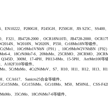
5、EN10222、P280GH、P245GH、P250GH、JIS S25C、SS400
0、 F321、JB4728-2000 、OCR18Ni10Ti、JB4728-2000、OCR
N、W2014N、W2018N、W2020N、P550、Cr18Mn18N等锻件。
r2Mo1、10Cr9Mo1VNbN（F91）、10Cr9MoW2VNbBN（F92）、J
rMo6-4、18CrNiMo7-6、20MnMo、25CRMO、20CRMO、20CRM
、Q345D、300M、17-4PH、PH13-8Mo、15-5PH、 AerMet100
00、A182F310等锻件。
iMo、5CrMnMo、4Cr2NiMoV、S7、H10、H11、H12、H13、H
0H、CCA617、 Sanicro25合金等锻件。
Cr15SiMn、GCr15SiMo、GCr18Mo、M50、M50NiL、CSS-F42
rMnMo、35CrMo、18CrNiMo7-6等锻件。