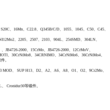
、S20C、16Mn、C22.8、Q345B/C/D、1055、1045、C50、C45、
17NI12Mo2、2205、2507、2103、904L、254SMD、304LN、
B4726-2000、15CrMo、JB4726-2000、12CrMoV、
OTI、30CrNiMo8、34CRNIMO、34CrNiMo6、36CrNiMo4、
等锻件。
13 MOD、 SUP H13、D2、A2、A6、A8、O1、O2、9Cr2Mo、
L、 Cronidur30等锻件。