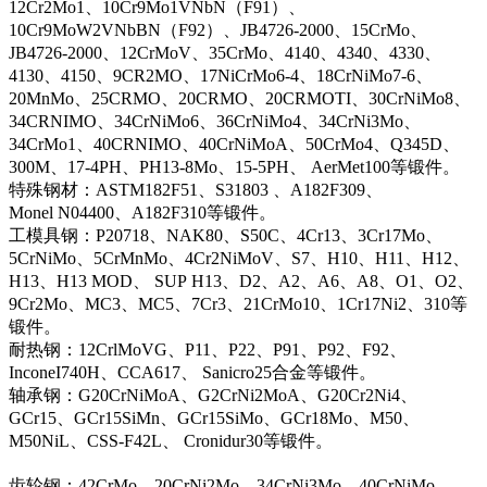
12Cr2Mo1、10Cr9Mo1VNbN（F91）、
10Cr9MoW2VNbBN（F92）、JB4726-2000、15CrMo、
JB4726-2000、12CrMoV、35CrMo、4140、4340、4330、
4130、4150、9CR2MO、17NiCrMo6-4、18CrNiMo7-6、
20MnMo、25CRMO、20CRMO、20CRMOTI、30CrNiMo8、
34CRNIMO、34CrNiMo6、36CrNiMo4、34CrNi3Mo、
34CrMo1、40CRNIMO、40CrNiMoA、50CrMo4、Q345D、
300M、17-4PH、PH13-8Mo、15-5PH、 AerMet100等锻件。
特殊钢材：ASTM182F51、S31803 、A182F309、
Monel N04400、A182F310等锻件。
工模具钢：P20718、NAK80、S50C、4Cr13、3Cr17Mo、
5CrNiMo、5CrMnMo、4Cr2NiMoV、S7、H10、H11、H12、
H13、H13 MOD、 SUP H13、D2、A2、A6、A8、O1、O2、
9Cr2Mo、MC3、MC5、7Cr3、21CrMo10、1Cr17Ni2、310等
锻件。
耐热钢：12CrlMoVG、P11、P22、P91、P92、F92、
InconeI740H、CCA617、 Sanicro25合金等锻件。
轴承钢：G20CrNiMoA、G2CrNi2MoA、G20Cr2Ni4、
GCr15、GCr15SiMn、GCr15SiMo、GCr18Mo、M50、
M50NiL、CSS-F42L、 Cronidur30等锻件。
齿轮钢：42CrMo、20CrNi2Mo、34CrNi3Mo、40CrNiMo、