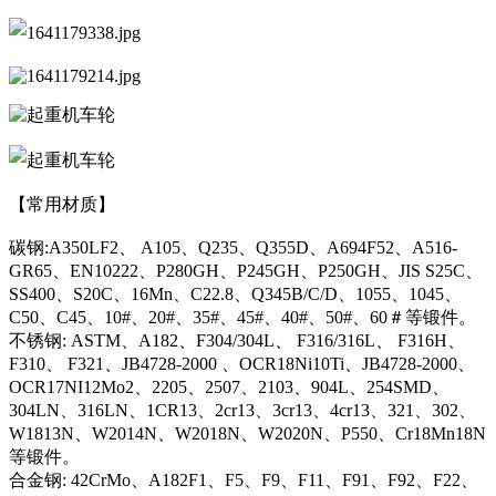
【常用材质】
碳钢:A350LF2、 A105、Q235、Q355D、A694F52、A516-
GR65、EN10222、P280GH、P245GH、P250GH、JIS S25C、
SS400、S20C、16Mn、C22.8、Q345B/C/D、1055、1045、
C50、C45、10#、20#、35#、45#、40#、50#、60＃等锻件。
不锈钢: ASTM、A182、F304/304L、 F316/316L、 F316H、
F310、 F321、JB4728-2000 、OCR18Ni10Ti、JB4728-2000、
OCR17NI12Mo2、2205、2507、2103、904L、254SMD、
304LN、316LN、1CR13、2cr13、3cr13、4cr13、321、302、
W1813N、W2014N、W2018N、W2020N、P550、Cr18Mn18N
等锻件。
合金钢: 42CrMo、A182F1、F5、F9、F11、F91、F92、F22、