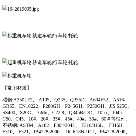
【常用材质】
碳钢:A350LF2、 A105、Q235、Q355D、A694F52、A516-
GR65、EN10222、P280GH、P245GH、P250GH、JIS S25C、
SS400、S20C、16Mn、C22.8、Q345B/C/D、1055、1045、
C50、C45、10#、20#、35#、45#、40#、50#、60＃等锻件。
不锈钢: ASTM、A182、F304/304L、 F316/316L、 F316H、
F310、 F321、JB4728-2000 、OCR18Ni10Ti、JB4728-2000、