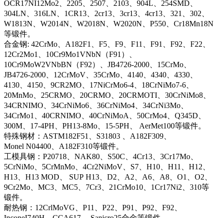
OCR17NI12Mo2、2205、2507、2103、904L、254SMD、
304LN、316LN、1CR13、2cr13、3cr13、4cr13、321、302、
W1813N、W2014N、W2018N、W2020N、P550、Cr18Mn18N
等锻件。
合金钢: 42CrMo、A182F1、F5、F9、F11、F91、F92、F22、
12Cr2Mo1、10Cr9Mo1VNbN（F91）、
10Cr9MoW2VNbBN（F92）、JB4726-2000、15CrMo、
JB4726-2000、12CrMoV、35CrMo、4140、4340、4330、
4130、4150、9CR2MO、17NiCrMo6-4、18CrNiMo7-6、
20MnMo、25CRMO、20CRMO、20CRMOTI、30CrNiMo8、
34CRNIMO、34CrNiMo6、36CrNiMo4、34CrNi3Mo、
34CrMo1、40CRNIMO、40CrNiMoA、50CrMo4、Q345D、
300M、17-4PH、PH13-8Mo、15-5PH、 AerMet100等锻件。
特殊钢材：ASTM182F51、S31803 、A182F309、
Monel N04400、A182F310等锻件。
工模具钢：P20718、NAK80、S50C、4Cr13、3Cr17Mo、
5CrNiMo、5CrMnMo、4Cr2NiMoV、S7、H10、H11、H12、
H13、H13 MOD、 SUP H13、D2、A2、A6、A8、O1、O2、
9Cr2Mo、MC3、MC5、7Cr3、21CrMo10、1Cr17Ni2、310等
锻件。
耐热钢：12CrlMoVG、P11、P22、P91、P92、F92、
InconeI740H、CCA617、 Sanicro25合金等锻件。