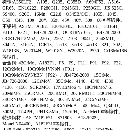
碳钢:A350LF2、 A105、Q235、Q355D、A694F52、A516-
GR65、EN10222、P280GH、P245GH、P250GH、JIS S25C、
SS400、S20C、16Mn、C22.8、Q345B/C/D、1055、1045、
C50、C45、10#、20#、35#、45#、40#、50#、60＃等锻件。
不锈钢: ASTM、A182、F304/304L、 F316/316L、 F316H、
F310、 F321、JB4728-2000 、OCR18Ni10Ti、JB4728-2000、
OCR17NI12Mo2、2205、2507、2103、904L、254SMD、
304LN、316LN、1CR13、2cr13、3cr13、4cr13、321、302、
W1813N、W2014N、W2018N、W2020N、P550、Cr18Mn18N
等锻件。
合金钢: 42CrMo、A182F1、F5、F9、F11、F91、F92、F22、
12Cr2Mo1、10Cr9Mo1VNbN（F91）、
10Cr9MoW2VNbBN（F92）、JB4726-2000、15CrMo、
JB4726-2000、12CrMoV、35CrMo、4140、4340、4330、
4130、4150、9CR2MO、17NiCrMo6-4、18CrNiMo7-6、
20MnMo、25CRMO、20CRMO、20CRMOTI、30CrNiMo8、
34CRNIMO、34CrNiMo6、36CrNiMo4、34CrNi3Mo、
34CrMo1、40CRNIMO、40CrNiMoA、50CrMo4、Q345D、
300M、17-4PH、PH13-8Mo、15-5PH、 AerMet100等锻件。
特殊钢材：ASTM182F51、S31803 、A182F309、
Monel N04400、A182F310等锻件。
工模具钢：P20718、NAK80、S50C、4Cr13、3Cr17Mo、