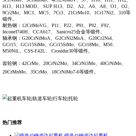
H13、H13 MOD、 SUP H13、D2、A2、A6、A8、O1、O2、
9Cr2Mo、MC3、MC5、7Cr3、21CrMo10、1Cr17Ni2、310等
锻件。
耐热钢：12CrlMoVG、P11、P22、P91、P92、F92、
InconeI740H、CCA617、 Sanicro25合金等锻件。
轴承钢：G20CrNiMoA、G2CrNi2MoA、G20Cr2Ni4、
GCr15、GCr15SiMn、GCr15SiMo、GCr18Mo、M50、
M50NiL、CSS-F42L、 Cronidur30等锻件。
齿轮钢：42CrMo、20CrNi2Mo、34CrNi3Mo、40CrNiMo、
20CrMnMo、35CrMo、18CrNiMo7-6等锻件。
热门推荐
锻造45钢岸边起重机