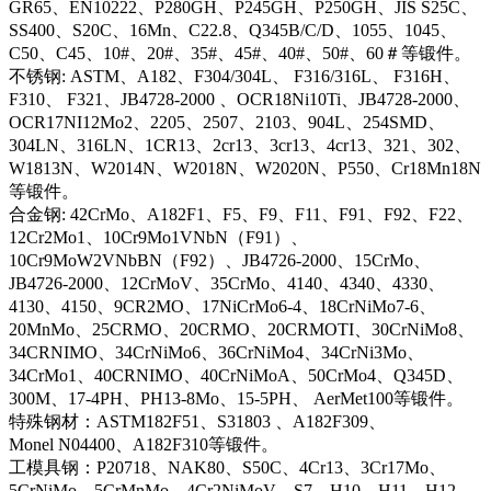
GR65、EN10222、P280GH、P245GH、P250GH、JIS S25C、
SS400、S20C、16Mn、C22.8、Q345B/C/D、1055、1045、
C50、C45、10#、20#、35#、45#、40#、50#、60＃等锻件。
不锈钢: ASTM、A182、F304/304L、 F316/316L、 F316H、
F310、 F321、JB4728-2000 、OCR18Ni10Ti、JB4728-2000、
OCR17NI12Mo2、2205、2507、2103、904L、254SMD、
304LN、316LN、1CR13、2cr13、3cr13、4cr13、321、302、
W1813N、W2014N、W2018N、W2020N、P550、Cr18Mn18N
等锻件。
合金钢: 42CrMo、A182F1、F5、F9、F11、F91、F92、F22、
12Cr2Mo1、10Cr9Mo1VNbN（F91）、
10Cr9MoW2VNbBN（F92）、JB4726-2000、15CrMo、
JB4726-2000、12CrMoV、35CrMo、4140、4340、4330、
4130、4150、9CR2MO、17NiCrMo6-4、18CrNiMo7-6、
20MnMo、25CRMO、20CRMO、20CRMOTI、30CrNiMo8、
34CRNIMO、34CrNiMo6、36CrNiMo4、34CrNi3Mo、
34CrMo1、40CRNIMO、40CrNiMoA、50CrMo4、Q345D、
300M、17-4PH、PH13-8Mo、15-5PH、 AerMet100等锻件。
特殊钢材：ASTM182F51、S31803 、A182F309、
Monel N04400、A182F310等锻件。
工模具钢：P20718、NAK80、S50C、4Cr13、3Cr17Mo、
5CrNiMo、5CrMnMo、4Cr2NiMoV、S7、H10、H11、H12、