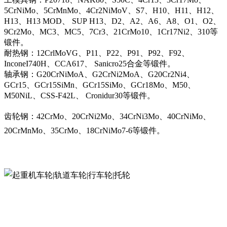
5CrNiMo、5CrMnMo、4Cr2NiMoV、S7、H10、H11、H12、
H13、H13 MOD、 SUP H13、D2、A2、A6、A8、O1、O2、
9Cr2Mo、MC3、MC5、7Cr3、21CrMo10、1Cr17Ni2、310等
锻件。
耐热钢：12CrlMoVG、P11、P22、P91、P92、F92、
InconeI740H、CCA617、 Sanicro25合金等锻件。
轴承钢：G20CrNiMoA、G2CrNi2MoA、G20Cr2Ni4、
GCr15、GCr15SiMn、GCr15SiMo、GCr18Mo、M50、
M50NiL、CSS-F42L、 Cronidur30等锻件。
齿轮钢：42CrMo、20CrNi2Mo、34CrNi3Mo、40CrNiMo、
20CrMnMo、35CrMo、18CrNiMo7-6等锻件。