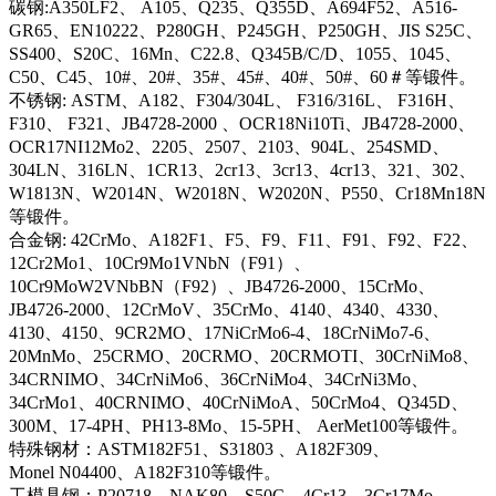
碳钢:A350LF2、 A105、Q235、Q355D、A694F52、A516-
GR65、EN10222、P280GH、P245GH、P250GH、JIS S25C、
SS400、S20C、16Mn、C22.8、Q345B/C/D、1055、1045、
C50、C45、10#、20#、35#、45#、40#、50#、60＃等锻件。
不锈钢: ASTM、A182、F304/304L、 F316/316L、 F316H、
F310、 F321、JB4728-2000 、OCR18Ni10Ti、JB4728-2000、
OCR17NI12Mo2、2205、2507、2103、904L、254SMD、
304LN、316LN、1CR13、2cr13、3cr13、4cr13、321、302、
W1813N、W2014N、W2018N、W2020N、P550、Cr18Mn18N
等锻件。
合金钢: 42CrMo、A182F1、F5、F9、F11、F91、F92、F22、
12Cr2Mo1、10Cr9Mo1VNbN（F91）、
10Cr9MoW2VNbBN（F92）、JB4726-2000、15CrMo、
JB4726-2000、12CrMoV、35CrMo、4140、4340、4330、
4130、4150、9CR2MO、17NiCrMo6-4、18CrNiMo7-6、
20MnMo、25CRMO、20CRMO、20CRMOTI、30CrNiMo8、
34CRNIMO、34CrNiMo6、36CrNiMo4、34CrNi3Mo、
34CrMo1、40CRNIMO、40CrNiMoA、50CrMo4、Q345D、
300M、17-4PH、PH13-8Mo、15-5PH、 AerMet100等锻件。
特殊钢材：ASTM182F51、S31803 、A182F309、
Monel N04400、A182F310等锻件。
工模具钢：P20718、NAK80、S50C、4Cr13、3Cr17Mo、