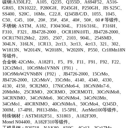
碳钢:A350LF2、 A105、Q235、Q355D、A694F52、A516-
GR65、EN10222、P280GH、P245GH、P250GH、JIS S25C、
SS400、S20C、16Mn、C22.8、Q345B/C/D、1055、1045、
C50、C45、10#、20#、35#、45#、40#、50#、60＃等锻件。
不锈钢: ASTM、A182、F304/304L、 F316/316L、 F316H、
F310、 F321、JB4728-2000 、OCR18Ni10Ti、JB4728-2000、
OCR17NI12Mo2、2205、2507、2103、904L、254SMD、
304LN、316LN、1CR13、2cr13、3cr13、4cr13、321、302、
W1813N、W2014N、W2018N、W2020N、P550、Cr18Mn18N
等锻件。
合金钢: 42CrMo、A182F1、F5、F9、F11、F91、F92、F22、
12Cr2Mo1、10Cr9Mo1VNbN（F91）、
10Cr9MoW2VNbBN（F92）、JB4726-2000、15CrMo、
JB4726-2000、12CrMoV、35CrMo、4140、4340、4330、
4130、4150、9CR2MO、17NiCrMo6-4、18CrNiMo7-6、
20MnMo、25CRMO、20CRMO、20CRMOTI、30CrNiMo8、
34CRNIMO、34CrNiMo6、36CrNiMo4、34CrNi3Mo、
34CrMo1、40CRNIMO、40CrNiMoA、50CrMo4、Q345D、
300M、17-4PH、PH13-8Mo、15-5PH、 AerMet100等锻件。
特殊钢材：ASTM182F51、S31803 、A182F309、
Monel N04400、A182F310等锻件。
工模具钢：P20718、NAK80、S50C、4Cr13、3Cr17Mo、