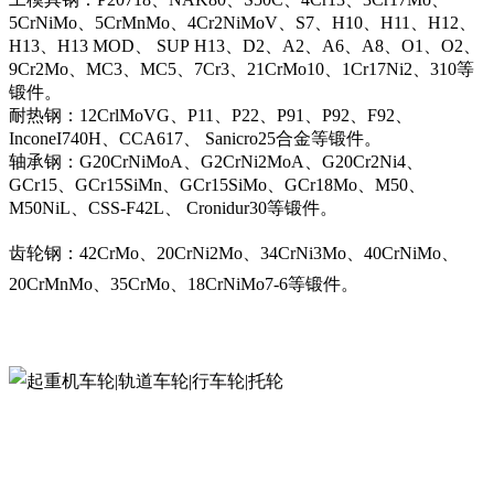
5CrNiMo、5CrMnMo、4Cr2NiMoV、S7、H10、H11、H12、
H13、H13 MOD、 SUP H13、D2、A2、A6、A8、O1、O2、
9Cr2Mo、MC3、MC5、7Cr3、21CrMo10、1Cr17Ni2、310等
锻件。
耐热钢：12CrlMoVG、P11、P22、P91、P92、F92、
InconeI740H、CCA617、 Sanicro25合金等锻件。
轴承钢：G20CrNiMoA、G2CrNi2MoA、G20Cr2Ni4、
GCr15、GCr15SiMn、GCr15SiMo、GCr18Mo、M50、
M50NiL、CSS-F42L、 Cronidur30等锻件。
齿轮钢：42CrMo、20CrNi2Mo、34CrNi3Mo、40CrNiMo、
20CrMnMo、35CrMo、18CrNiMo7-6等锻件。