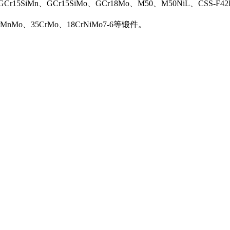
Cr15SiMn、GCr15SiMo、GCr18Mo、M50、M50NiL、CSS-F42
rMnMo、35CrMo、18CrNiMo7-6等锻件。