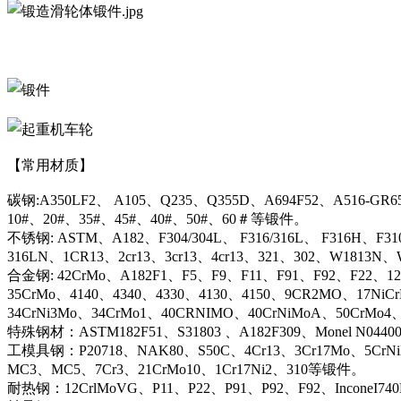
【常用材质】
碳钢:A350LF2、 A105、Q235、Q355D、A694F52、A516-GR6
10#、20#、35#、45#、40#、50#、60＃等锻件。
不锈钢: ASTM、A182、F304/304L、 F316/316L、 F316H、F31
316LN、1CR13、2cr13、3cr13、4cr13、321、302、W1813
合金钢: 42CrMo、A182F1、F5、F9、F11、F91、F92、F22、12C
35CrMo、4140、4340、4330、4130、4150、9CR2MO、17NiC
34CrNi3Mo、34CrMo1、40CRNIMO、40CrNiMoA、50CrMo4
特殊钢材：ASTM182F51、S31803 、A182F309、Monel N044
工模具钢：P20718、NAK80、S50C、4Cr13、3Cr17Mo、5CrN
MC3、MC5、7Cr3、21CrMo10、1Cr17Ni2、310等锻件。
耐热钢：12CrlMoVG、P11、P22、P91、P92、F92、InconeI74