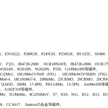
5、EN10222、P280GH、P245GH、P250GH、JIS S25C、SS400
0、 F321、JB4728-2000 、OCR18Ni10Ti、JB4728-2000、OCR
N、W2014N、W2018N、W2020N、P550、Cr18Mn18N等锻件。
r2Mo1、10Cr9Mo1VNbN（F91）、10Cr9MoW2VNbBN（F92）、J
rMo6-4、18CrNiMo7-6、20MnMo、25CRMO、20CRMO、20CRM
、Q345D、300M、17-4PH、PH13-8Mo、15-5PH、 AerMet100
00、A182F310等锻件。
iMo、5CrMnMo、4Cr2NiMoV、S7、H10、H11、H12、H13、H
0H、CCA617、 Sanicro25合金等锻件。