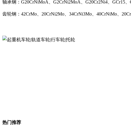
轴承钢：G20CrNiMoA、G2CrNi2MoA、G20Cr2Ni4、GCr15、G
齿轮钢：42CrMo、20CrNi2Mo、34CrNi3Mo、40CrNiMo、20C
热门推荐