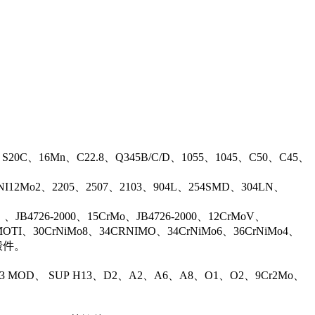
、S20C、16Mn、C22.8、Q345B/C/D、1055、1045、C50、C45、
17NI12Mo2、2205、2507、2103、904L、254SMD、304LN、
B4726-2000、15CrMo、JB4726-2000、12CrMoV、
OTI、30CrNiMo8、34CRNIMO、34CrNiMo6、36CrNiMo4、
等锻件。
13 MOD、 SUP H13、D2、A2、A6、A8、O1、O2、9Cr2Mo、