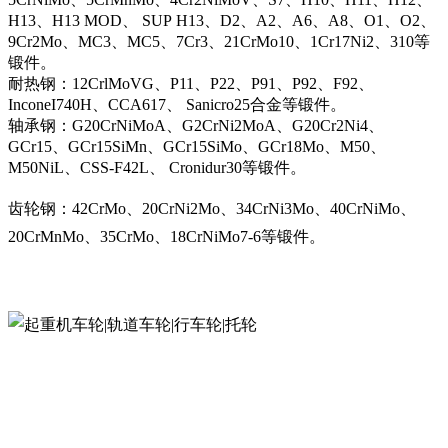
H13、H13 MOD、 SUP H13、D2、A2、A6、A8、O1、O2、
9Cr2Mo、MC3、MC5、7Cr3、21CrMo10、1Cr17Ni2、310等
锻件。
耐热钢：12CrlMoVG、P11、P22、P91、P92、F92、
InconeI740H、CCA617、 Sanicro25合金等锻件。
轴承钢：G20CrNiMoA、G2CrNi2MoA、G20Cr2Ni4、
GCr15、GCr15SiMn、GCr15SiMo、GCr18Mo、M50、
M50NiL、CSS-F42L、 Cronidur30等锻件。
齿轮钢：42CrMo、20CrNi2Mo、34CrNi3Mo、40CrNiMo、
20CrMnMo、35CrMo、18CrNiMo7-6等锻件。