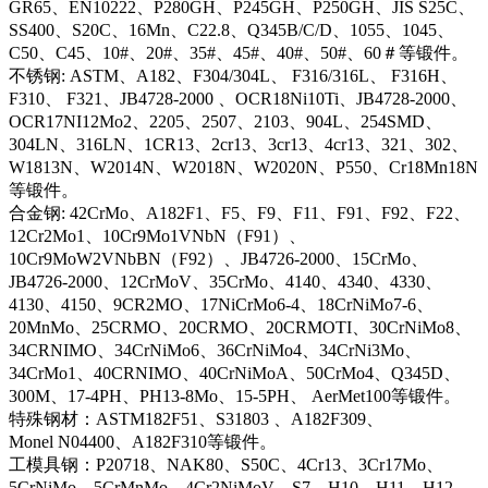
GR65、EN10222、P280GH、P245GH、P250GH、JIS S25C、
SS400、S20C、16Mn、C22.8、Q345B/C/D、1055、1045、
C50、C45、10#、20#、35#、45#、40#、50#、60＃等锻件。
不锈钢: ASTM、A182、F304/304L、 F316/316L、 F316H、
F310、 F321、JB4728-2000 、OCR18Ni10Ti、JB4728-2000、
OCR17NI12Mo2、2205、2507、2103、904L、254SMD、
304LN、316LN、1CR13、2cr13、3cr13、4cr13、321、302、
W1813N、W2014N、W2018N、W2020N、P550、Cr18Mn18N
等锻件。
合金钢: 42CrMo、A182F1、F5、F9、F11、F91、F92、F22、
12Cr2Mo1、10Cr9Mo1VNbN（F91）、
10Cr9MoW2VNbBN（F92）、JB4726-2000、15CrMo、
JB4726-2000、12CrMoV、35CrMo、4140、4340、4330、
4130、4150、9CR2MO、17NiCrMo6-4、18CrNiMo7-6、
20MnMo、25CRMO、20CRMO、20CRMOTI、30CrNiMo8、
34CRNIMO、34CrNiMo6、36CrNiMo4、34CrNi3Mo、
34CrMo1、40CRNIMO、40CrNiMoA、50CrMo4、Q345D、
300M、17-4PH、PH13-8Mo、15-5PH、 AerMet100等锻件。
特殊钢材：ASTM182F51、S31803 、A182F309、
Monel N04400、A182F310等锻件。
工模具钢：P20718、NAK80、S50C、4Cr13、3Cr17Mo、
5CrNiMo、5CrMnMo、4Cr2NiMoV、S7、H10、H11、H12、