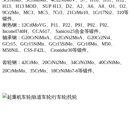
H13、H13 MOD、 SUP H13、D2、A2、A6、A8、O1、O2、
9Cr2Mo、MC3、MC5、7Cr3、21CrMo10、1Cr17Ni2、310等
锻件。
耐热钢：12CrlMoVG、P11、P22、P91、P92、F92、
InconeI740H、CCA617、 Sanicro25合金等锻件。
轴承钢：G20CrNiMoA、G2CrNi2MoA、G20Cr2Ni4、
GCr15、GCr15SiMn、GCr15SiMo、GCr18Mo、M50、
M50NiL、CSS-F42L、 Cronidur30等锻件。
齿轮钢：42CrMo、20CrNi2Mo、34CrNi3Mo、40CrNiMo、
20CrMnMo、35CrMo、18CrNiMo7-6等锻件。