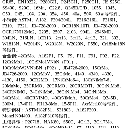
GR65、EN10222、P280GH、P245GH、P250GH、JIS S25C、
SS400、S20C、16Mn、C22.8、Q345B/C/D、1055、1045、
C50、C45、10#、20#、35#、45#、40#、50#、60＃等锻件。
不锈钢: ASTM、A182、F304/304L、 F316/316L、 F316H、
F310、 F321、JB4728-2000 、OCR18Ni10Ti、JB4728-2000、
OCR17NI12Mo2、2205、2507、2103、904L、254SMD、
304LN、316LN、1CR13、2cr13、3cr13、4cr13、321、302、
W1813N、W2014N、W2018N、W2020N、P550、Cr18Mn18N
等锻件。
合金钢: 42CrMo、A182F1、F5、F9、F11、F91、F92、F22、
12Cr2Mo1、10Cr9Mo1VNbN（F91）、
10Cr9MoW2VNbBN（F92）、JB4726-2000、15CrMo、
JB4726-2000、12CrMoV、35CrMo、4140、4340、4330、
4130、4150、9CR2MO、17NiCrMo6-4、18CrNiMo7-6、
20MnMo、25CRMO、20CRMO、20CRMOTI、30CrNiMo8、
34CRNIMO、34CrNiMo6、36CrNiMo4、34CrNi3Mo、
34CrMo1、40CRNIMO、40CrNiMoA、50CrMo4、Q345D、
300M、17-4PH、PH13-8Mo、15-5PH、 AerMet100等锻件。
特殊钢材：ASTM182F51、S31803 、A182F309、
Monel N04400、A182F310等锻件。
工模具钢：P20718、NAK80、S50C、4Cr13、3Cr17Mo、
5CrNiMo、5CrMnMo、4Cr2NiMoV、S7、H10、H11、H12、