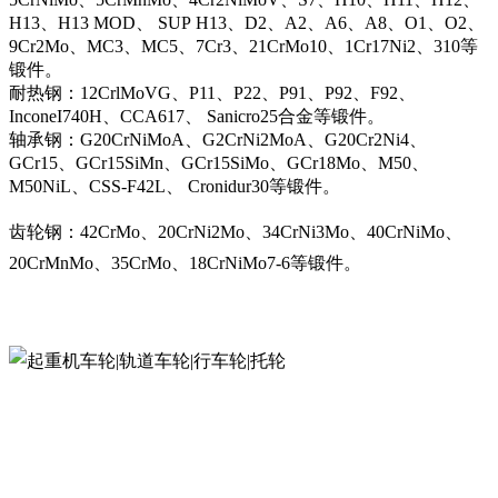
H13、H13 MOD、 SUP H13、D2、A2、A6、A8、O1、O2、
9Cr2Mo、MC3、MC5、7Cr3、21CrMo10、1Cr17Ni2、310等
锻件。
耐热钢：12CrlMoVG、P11、P22、P91、P92、F92、
InconeI740H、CCA617、 Sanicro25合金等锻件。
轴承钢：G20CrNiMoA、G2CrNi2MoA、G20Cr2Ni4、
GCr15、GCr15SiMn、GCr15SiMo、GCr18Mo、M50、
M50NiL、CSS-F42L、 Cronidur30等锻件。
齿轮钢：42CrMo、20CrNi2Mo、34CrNi3Mo、40CrNiMo、
20CrMnMo、35CrMo、18CrNiMo7-6等锻件。