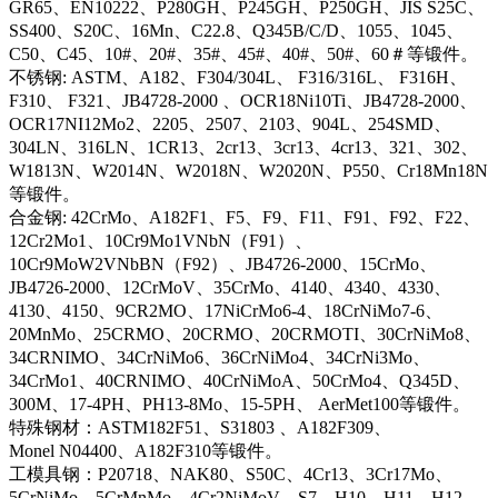
GR65、EN10222、P280GH、P245GH、P250GH、JIS S25C、
SS400、S20C、16Mn、C22.8、Q345B/C/D、1055、1045、
C50、C45、10#、20#、35#、45#、40#、50#、60＃等锻件。
不锈钢: ASTM、A182、F304/304L、 F316/316L、 F316H、
F310、 F321、JB4728-2000 、OCR18Ni10Ti、JB4728-2000、
OCR17NI12Mo2、2205、2507、2103、904L、254SMD、
304LN、316LN、1CR13、2cr13、3cr13、4cr13、321、302、
W1813N、W2014N、W2018N、W2020N、P550、Cr18Mn18N
等锻件。
合金钢: 42CrMo、A182F1、F5、F9、F11、F91、F92、F22、
12Cr2Mo1、10Cr9Mo1VNbN（F91）、
10Cr9MoW2VNbBN（F92）、JB4726-2000、15CrMo、
JB4726-2000、12CrMoV、35CrMo、4140、4340、4330、
4130、4150、9CR2MO、17NiCrMo6-4、18CrNiMo7-6、
20MnMo、25CRMO、20CRMO、20CRMOTI、30CrNiMo8、
34CRNIMO、34CrNiMo6、36CrNiMo4、34CrNi3Mo、
34CrMo1、40CRNIMO、40CrNiMoA、50CrMo4、Q345D、
300M、17-4PH、PH13-8Mo、15-5PH、 AerMet100等锻件。
特殊钢材：ASTM182F51、S31803 、A182F309、
Monel N04400、A182F310等锻件。
工模具钢：P20718、NAK80、S50C、4Cr13、3Cr17Mo、
5CrNiMo、5CrMnMo、4Cr2NiMoV、S7、H10、H11、H12、