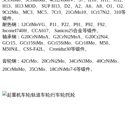
H13、H13 MOD、 SUP H13、D2、A2、A6、A8、O1、O2、
9Cr2Mo、MC3、MC5、7Cr3、21CrMo10、1Cr17Ni2、310等
锻件。
耐热钢：12CrlMoVG、P11、P22、P91、P92、F92、
InconeI740H、CCA617、 Sanicro25合金等锻件。
轴承钢：G20CrNiMoA、G2CrNi2MoA、G20Cr2Ni4、
GCr15、GCr15SiMn、GCr15SiMo、GCr18Mo、M50、
M50NiL、CSS-F42L、 Cronidur30等锻件。
齿轮钢：42CrMo、20CrNi2Mo、34CrNi3Mo、40CrNiMo、
20CrMnMo、35CrMo、18CrNiMo7-6等锻件。