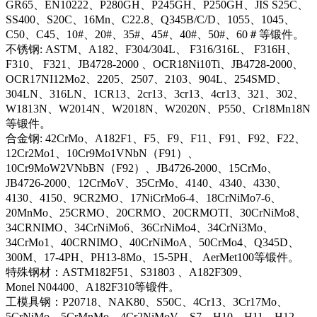
GR65、EN10222、P280GH、P245GH、P250GH、JIS S25C、
SS400、S20C、16Mn、C22.8、Q345B/C/D、1055、1045、
C50、C45、10#、20#、35#、45#、40#、50#、60＃等锻件。
不锈钢: ASTM、A182、F304/304L、 F316/316L、 F316H、
F310、 F321、JB4728-2000 、OCR18Ni10Ti、JB4728-2000、
OCR17NI12Mo2、2205、2507、2103、904L、254SMD、
304LN、316LN、1CR13、2cr13、3cr13、4cr13、321、302、
W1813N、W2014N、W2018N、W2020N、P550、Cr18Mn18N
等锻件。
合金钢: 42CrMo、A182F1、F5、F9、F11、F91、F92、F22、
12Cr2Mo1、10Cr9Mo1VNbN（F91）、
10Cr9MoW2VNbBN（F92）、JB4726-2000、15CrMo、
JB4726-2000、12CrMoV、35CrMo、4140、4340、4330、
4130、4150、9CR2MO、17NiCrMo6-4、18CrNiMo7-6、
20MnMo、25CRMO、20CRMO、20CRMOTI、30CrNiMo8、
34CRNIMO、34CrNiMo6、36CrNiMo4、34CrNi3Mo、
34CrMo1、40CRNIMO、40CrNiMoA、50CrMo4、Q345D、
300M、17-4PH、PH13-8Mo、15-5PH、 AerMet100等锻件。
特殊钢材：ASTM182F51、S31803 、A182F309、
Monel N04400、A182F310等锻件。
工模具钢：P20718、NAK80、S50C、4Cr13、3Cr17Mo、
5CrNiMo、5CrMnMo、4Cr2NiMoV、S7、H10、H11、H12、