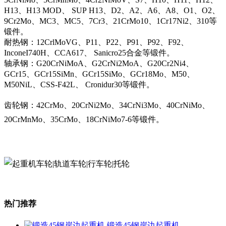
H13、H13 MOD、 SUP H13、D2、A2、A6、A8、O1、O2、
9Cr2Mo、MC3、MC5、7Cr3、21CrMo10、1Cr17Ni2、310等
锻件。
耐热钢：12CrlMoVG、P11、P22、P91、P92、F92、
InconeI740H、CCA617、 Sanicro25合金等锻件。
轴承钢：G20CrNiMoA、G2CrNi2MoA、G20Cr2Ni4、
GCr15、GCr15SiMn、GCr15SiMo、GCr18Mo、M50、
M50NiL、CSS-F42L、 Cronidur30等锻件。
齿轮钢：42CrMo、20CrNi2Mo、34CrNi3Mo、40CrNiMo、
20CrMnMo、35CrMo、18CrNiMo7-6等锻件。
热门推荐
锻造45钢岸边起重机