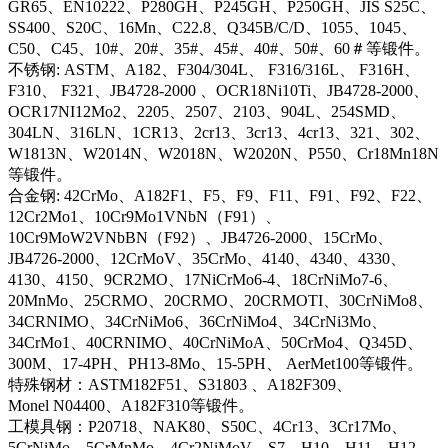
GR65、EN10222、P280GH、P245GH、P250GH、JIS S25C、
SS400、S20C、16Mn、C22.8、Q345B/C/D、1055、1045、
C50、C45、10#、20#、35#、45#、40#、50#、60＃等锻件。
不锈钢: ASTM、A182、F304/304L、 F316/316L、 F316H、
F310、 F321、JB4728-2000 、OCR18Ni10Ti、JB4728-2000、
OCR17NI12Mo2、2205、2507、2103、904L、254SMD、
304LN、316LN、1CR13、2cr13、3cr13、4cr13、321、302、
W1813N、W2014N、W2018N、W2020N、P550、Cr18Mn18N
等锻件。
合金钢: 42CrMo、A182F1、F5、F9、F11、F91、F92、F22、
12Cr2Mo1、10Cr9Mo1VNbN（F91）、
10Cr9MoW2VNbBN（F92）、JB4726-2000、15CrMo、
JB4726-2000、12CrMoV、35CrMo、4140、4340、4330、
4130、4150、9CR2MO、17NiCrMo6-4、18CrNiMo7-6、
20MnMo、25CRMO、20CRMO、20CRMOTI、30CrNiMo8、
34CRNIMO、34CrNiMo6、36CrNiMo4、34CrNi3Mo、
34CrMo1、40CRNIMO、40CrNiMoA、50CrMo4、Q345D、
300M、17-4PH、PH13-8Mo、15-5PH、 AerMet100等锻件。
特殊钢材：ASTM182F51、S31803 、A182F309、
Monel N04400、A182F310等锻件。
工模具钢：P20718、NAK80、S50C、4Cr13、3Cr17Mo、
5CrNiMo、5CrMnMo、4Cr2NiMoV、S7、H10、H11、H12、