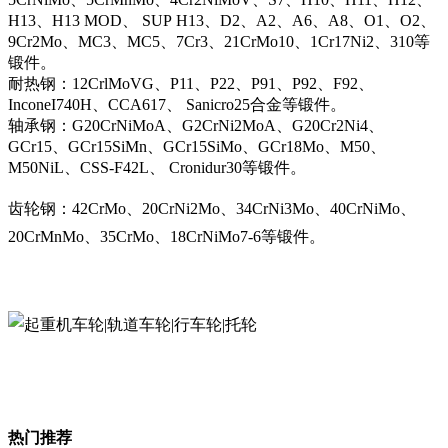
H13、H13 MOD、 SUP H13、D2、A2、A6、A8、O1、O2、
9Cr2Mo、MC3、MC5、7Cr3、21CrMo10、1Cr17Ni2、310等
锻件。
耐热钢：12CrlMoVG、P11、P22、P91、P92、F92、
InconeI740H、CCA617、 Sanicro25合金等锻件。
轴承钢：G20CrNiMoA、G2CrNi2MoA、G20Cr2Ni4、
GCr15、GCr15SiMn、GCr15SiMo、GCr18Mo、M50、
M50NiL、CSS-F42L、 Cronidur30等锻件。
齿轮钢：42CrMo、20CrNi2Mo、34CrNi3Mo、40CrNiMo、
20CrMnMo、35CrMo、18CrNiMo7-6等锻件。
热门推荐