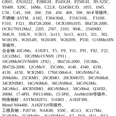
GR65、EN10222、P280GH、P245GH、P250GH、JIS S25C、
SS400、S20C、16Mn、C22.8、Q345B/C/D、1055、1045、
C50、C45、10#、20#、35#、45#、40#、50#、60＃等锻件。
不锈钢: ASTM、A182、F304/304L、 F316/316L、 F316H、
F310、 F321、JB4728-2000 、OCR18Ni10Ti、JB4728-2000、
OCR17NI12Mo2、2205、2507、2103、904L、254SMD、
304LN、316LN、1CR13、2cr13、3cr13、4cr13、321、302、
W1813N、W2014N、W2018N、W2020N、P550、Cr18Mn18N
等锻件。
合金钢: 42CrMo、A182F1、F5、F9、F11、F91、F92、F22、
12Cr2Mo1、10Cr9Mo1VNbN（F91）、
10Cr9MoW2VNbBN（F92）、JB4726-2000、15CrMo、
JB4726-2000、12CrMoV、35CrMo、4140、4340、4330、
4130、4150、9CR2MO、17NiCrMo6-4、18CrNiMo7-6、
20MnMo、25CRMO、20CRMO、20CRMOTI、30CrNiMo8、
34CRNIMO、34CrNiMo6、36CrNiMo4、34CrNi3Mo、
34CrMo1、40CRNIMO、40CrNiMoA、50CrMo4、Q345D、
300M、17-4PH、PH13-8Mo、15-5PH、 AerMet100等锻件。
特殊钢材：ASTM182F51、S31803 、A182F309、
Monel N04400、A182F310等锻件。
工模具钢：P20718、NAK80、S50C、4Cr13、3Cr17Mo、
5CrNiMo、5CrMnMo、4Cr2NiMoV、S7、H10、H11、H12、