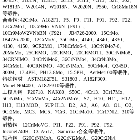
304LN、316LN、1CR13、2cr13、3cr13、4cr13、321、302、
W1813N、W2014N、W2018N、W2020N、P550、Cr18Mn18N
等锻件。
合金钢: 42CrMo、A182F1、F5、F9、F11、F91、F92、F22、
12Cr2Mo1、10Cr9Mo1VNbN（F91）、
10Cr9MoW2VNbBN（F92）、JB4726-2000、15CrMo、
JB4726-2000、12CrMoV、35CrMo、4140、4340、4330、
4130、4150、9CR2MO、17NiCrMo6-4、18CrNiMo7-6、
20MnMo、25CRMO、20CRMO、20CRMOTI、30CrNiMo8、
34CRNIMO、34CrNiMo6、36CrNiMo4、34CrNi3Mo、
34CrMo1、40CRNIMO、40CrNiMoA、50CrMo4、Q345D、
300M、17-4PH、PH13-8Mo、15-5PH、 AerMet100等锻件。
特殊钢材：ASTM182F51、S31803 、A182F309、
Monel N04400、A182F310等锻件。
工模具钢：P20718、NAK80、S50C、4Cr13、3Cr17Mo、
5CrNiMo、5CrMnMo、4Cr2NiMoV、S7、H10、H11、H12、
H13、H13 MOD、 SUP H13、D2、A2、A6、A8、O1、O2、
9Cr2Mo、MC3、MC5、7Cr3、21CrMo10、1Cr17Ni2、310等
锻件。
耐热钢：12CrlMoVG、P11、P22、P91、P92、F92、
InconeI740H、CCA617、 Sanicro25合金等锻件。
轴承钢：G20CrNiMoA、G2CrNi2MoA、G20Cr2Ni4、