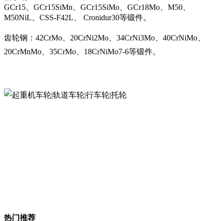
GCr15、GCr15SiMn、GCr15SiMo、GCr18Mo、M50、
M50NiL、CSS-F42L、 Cronidur30等锻件。
齿轮钢：42CrMo、20CrNi2Mo、34CrNi3Mo、40CrNiMo、
20CrMnMo、35CrMo、18CrNiMo7-6等锻件。
热门推荐