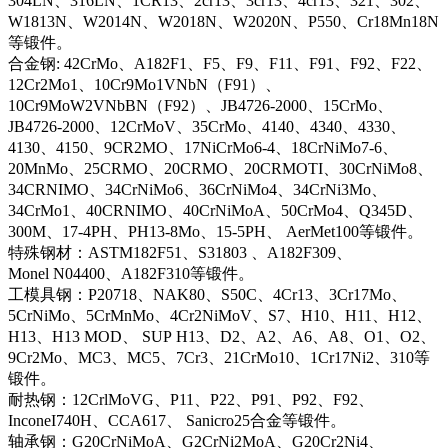
304LN、316LN、1CR13、2cr13、3cr13、4cr13、321、302、
W1813N、W2014N、W2018N、W2020N、P550、Cr18Mn18N
等锻件。
合金钢: 42CrMo、A182F1、F5、F9、F11、F91、F92、F22、
12Cr2Mo1、10Cr9Mo1VNbN（F91）、
10Cr9MoW2VNbBN（F92）、JB4726-2000、15CrMo、
JB4726-2000、12CrMoV、35CrMo、4140、4340、4330、
4130、4150、9CR2MO、17NiCrMo6-4、18CrNiMo7-6、
20MnMo、25CRMO、20CRMO、20CRMOTI、30CrNiMo8、
34CRNIMO、34CrNiMo6、36CrNiMo4、34CrNi3Mo、
34CrMo1、40CRNIMO、40CrNiMoA、50CrMo4、Q345D、
300M、17-4PH、PH13-8Mo、15-5PH、 AerMet100等锻件。
特殊钢材：ASTM182F51、S31803 、A182F309、
Monel N04400、A182F310等锻件。
工模具钢：P20718、NAK80、S50C、4Cr13、3Cr17Mo、
5CrNiMo、5CrMnMo、4Cr2NiMoV、S7、H10、H11、H12、
H13、H13 MOD、 SUP H13、D2、A2、A6、A8、O1、O2、
9Cr2Mo、MC3、MC5、7Cr3、21CrMo10、1Cr17Ni2、310等
锻件。
耐热钢：12CrlMoVG、P11、P22、P91、P92、F92、
InconeI740H、CCA617、 Sanicro25合金等锻件。
轴承钢：G20CrNiMoA、G2CrNi2MoA、G20Cr2Ni4、