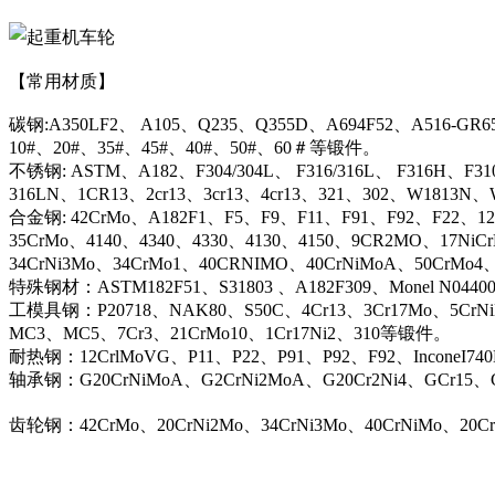
【常用材质】
碳钢:A350LF2、 A105、Q235、Q355D、A694F52、A516-GR6
10#、20#、35#、45#、40#、50#、60＃等锻件。
不锈钢: ASTM、A182、F304/304L、 F316/316L、 F316H、F31
316LN、1CR13、2cr13、3cr13、4cr13、321、302、W1813
合金钢: 42CrMo、A182F1、F5、F9、F11、F91、F92、F22、12C
35CrMo、4140、4340、4330、4130、4150、9CR2MO、17NiC
34CrNi3Mo、34CrMo1、40CRNIMO、40CrNiMoA、50CrMo4
特殊钢材：ASTM182F51、S31803 、A182F309、Monel N044
工模具钢：P20718、NAK80、S50C、4Cr13、3Cr17Mo、5CrN
MC3、MC5、7Cr3、21CrMo10、1Cr17Ni2、310等锻件。
耐热钢：12CrlMoVG、P11、P22、P91、P92、F92、InconeI74
轴承钢：G20CrNiMoA、G2CrNi2MoA、G20Cr2Ni4、GCr15、G
齿轮钢：42CrMo、20CrNi2Mo、34CrNi3Mo、40CrNiMo、20C