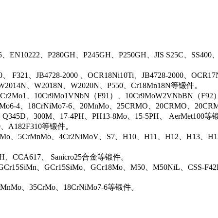
5、EN10222、P280GH、P245GH、P250GH、JIS S25C、SS400
0、 F321、JB4728-2000 、OCR18Ni10Ti、JB4728-2000、OCR
N、W2014N、W2018N、W2020N、P550、Cr18Mn18N等锻件。
r2Mo1、10Cr9Mo1VNbN（F91）、10Cr9MoW2VNbBN（F92）、J
rMo6-4、18CrNiMo7-6、20MnMo、25CRMO、20CRMO、20CRM
、Q345D、300M、17-4PH、PH13-8Mo、15-5PH、 AerMet100
00、A182F310等锻件。
iMo、5CrMnMo、4Cr2NiMoV、S7、H10、H11、H12、H13、H
0H、CCA617、 Sanicro25合金等锻件。
Cr15SiMn、GCr15SiMo、GCr18Mo、M50、M50NiL、CSS-F42
rMnMo、35CrMo、18CrNiMo7-6等锻件。