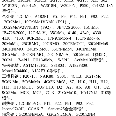
304LN、316LN、1CR13、2cr13、3cr13、4cr13、321、302、
W1813N、W2014N、W2018N、W2020N、P550、Cr18Mn18N
等锻件。
合金钢: 42CrMo、A182F1、F5、F9、F11、F91、F92、F22、
12Cr2Mo1、10Cr9Mo1VNbN（F91）、
10Cr9MoW2VNbBN（F92）、JB4726-2000、15CrMo、
JB4726-2000、12CrMoV、35CrMo、4140、4340、4330、
4130、4150、9CR2MO、17NiCrMo6-4、18CrNiMo7-6、
20MnMo、25CRMO、20CRMO、20CRMOTI、30CrNiMo8、
34CRNIMO、34CrNiMo6、36CrNiMo4、34CrNi3Mo、
34CrMo1、40CRNIMO、40CrNiMoA、50CrMo4、Q345D、
300M、17-4PH、PH13-8Mo、15-5PH、 AerMet100等锻件。
特殊钢材：ASTM182F51、S31803 、A182F309、
Monel N04400、A182F310等锻件。
工模具钢：P20718、NAK80、S50C、4Cr13、3Cr17Mo、
5CrNiMo、5CrMnMo、4Cr2NiMoV、S7、H10、H11、H12、
H13、H13 MOD、 SUP H13、D2、A2、A6、A8、O1、O2、
9Cr2Mo、MC3、MC5、7Cr3、21CrMo10、1Cr17Ni2、310等
锻件。
耐热钢：12CrlMoVG、P11、P22、P91、P92、F92、
InconeI740H、CCA617、 Sanicro25合金等锻件。
轴承钢：G20CrNiMoA、G2CrNi2MoA、G20Cr2Ni4、