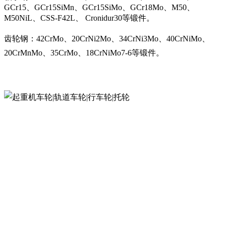
GCr15、GCr15SiMn、GCr15SiMo、GCr18Mo、M50、
M50NiL、CSS-F42L、 Cronidur30等锻件。
齿轮钢：42CrMo、20CrNi2Mo、34CrNi3Mo、40CrNiMo、
20CrMnMo、35CrMo、18CrNiMo7-6等锻件。