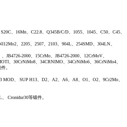
、S20C、16Mn、C22.8、Q345B/C/D、1055、1045、C50、C45、
17NI12Mo2、2205、2507、2103、904L、254SMD、304LN、
B4726-2000、15CrMo、JB4726-2000、12CrMoV、
OTI、30CrNiMo8、34CRNIMO、34CrNiMo6、36CrNiMo4、
等锻件。
13 MOD、 SUP H13、D2、A2、A6、A8、O1、O2、9Cr2Mo、
L、 Cronidur30等锻件。