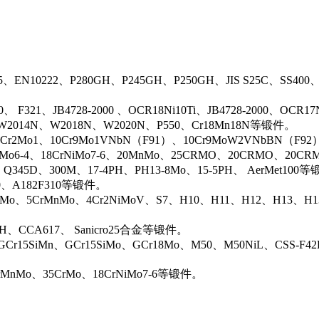
5、EN10222、P280GH、P245GH、P250GH、JIS S25C、SS400
0、 F321、JB4728-2000 、OCR18Ni10Ti、JB4728-2000、OCR
N、W2014N、W2018N、W2020N、P550、Cr18Mn18N等锻件。
r2Mo1、10Cr9Mo1VNbN（F91）、10Cr9MoW2VNbBN（F92）、J
rMo6-4、18CrNiMo7-6、20MnMo、25CRMO、20CRMO、20CRM
、Q345D、300M、17-4PH、PH13-8Mo、15-5PH、 AerMet100
00、A182F310等锻件。
iMo、5CrMnMo、4Cr2NiMoV、S7、H10、H11、H12、H13、H
0H、CCA617、 Sanicro25合金等锻件。
Cr15SiMn、GCr15SiMo、GCr18Mo、M50、M50NiL、CSS-F42
rMnMo、35CrMo、18CrNiMo7-6等锻件。