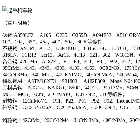
【常用材质】
碳钢:A350LF2、 A105、Q235、Q355D、A694F52、A516-GR6
10#、20#、35#、45#、40#、50#、60＃等锻件。
不锈钢: ASTM、A182、F304/304L、 F316/316L、 F316H、F31
316LN、1CR13、2cr13、3cr13、4cr13、321、302、W1813
合金钢: 42CrMo、A182F1、F5、F9、F11、F91、F92、F22、12C
35CrMo、4140、4340、4330、4130、4150、9CR2MO、17NiC
34CrNi3Mo、34CrMo1、40CRNIMO、40CrNiMoA、50CrMo4
特殊钢材：ASTM182F51、S31803 、A182F309、Monel N044
工模具钢：P20718、NAK80、S50C、4Cr13、3Cr17Mo、5CrN
MC3、MC5、7Cr3、21CrMo10、1Cr17Ni2、310等锻件。
耐热钢：12CrlMoVG、P11、P22、P91、P92、F92、InconeI74
轴承钢：G20CrNiMoA、G2CrNi2MoA、G20Cr2Ni4、GCr15、G
齿轮钢：42CrMo、20CrNi2Mo、34CrNi3Mo、40CrNiMo、20C