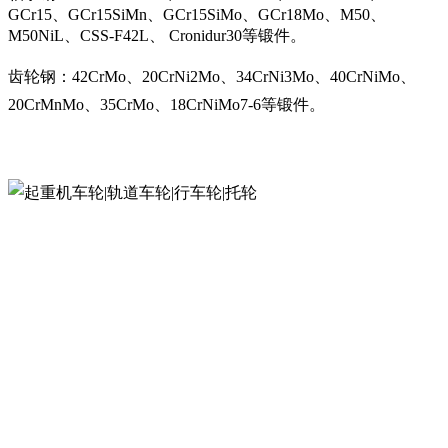
GCr15、GCr15SiMn、GCr15SiMo、GCr18Mo、M50、
M50NiL、CSS-F42L、 Cronidur30等锻件。
齿轮钢：42CrMo、20CrNi2Mo、34CrNi3Mo、40CrNiMo、
20CrMnMo、35CrMo、18CrNiMo7-6等锻件。