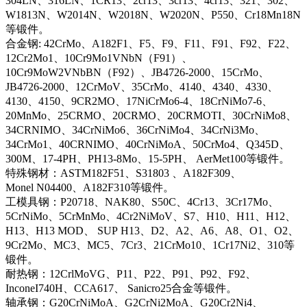
304LN、316LN、1CR13、2cr13、3cr13、4cr13、321、302、
W1813N、W2014N、W2018N、W2020N、P550、Cr18Mn18N
等锻件。
合金钢: 42CrMo、A182F1、F5、F9、F11、F91、F92、F22、
12Cr2Mo1、10Cr9Mo1VNbN（F91）、
10Cr9MoW2VNbBN（F92）、JB4726-2000、15CrMo、
JB4726-2000、12CrMoV、35CrMo、4140、4340、4330、
4130、4150、9CR2MO、17NiCrMo6-4、18CrNiMo7-6、
20MnMo、25CRMO、20CRMO、20CRMOTI、30CrNiMo8、
34CRNIMO、34CrNiMo6、36CrNiMo4、34CrNi3Mo、
34CrMo1、40CRNIMO、40CrNiMoA、50CrMo4、Q345D、
300M、17-4PH、PH13-8Mo、15-5PH、 AerMet100等锻件。
特殊钢材：ASTM182F51、S31803 、A182F309、
Monel N04400、A182F310等锻件。
工模具钢：P20718、NAK80、S50C、4Cr13、3Cr17Mo、
5CrNiMo、5CrMnMo、4Cr2NiMoV、S7、H10、H11、H12、
H13、H13 MOD、 SUP H13、D2、A2、A6、A8、O1、O2、
9Cr2Mo、MC3、MC5、7Cr3、21CrMo10、1Cr17Ni2、310等
锻件。
耐热钢：12CrlMoVG、P11、P22、P91、P92、F92、
InconeI740H、CCA617、 Sanicro25合金等锻件。
轴承钢：G20CrNiMoA、G2CrNi2MoA、G20Cr2Ni4、