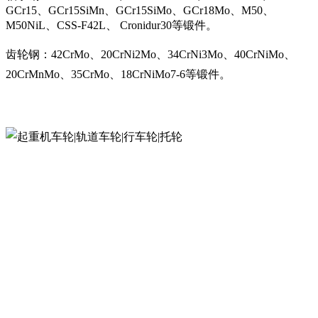
GCr15、GCr15SiMn、GCr15SiMo、GCr18Mo、M50、
M50NiL、CSS-F42L、 Cronidur30等锻件。
齿轮钢：42CrMo、20CrNi2Mo、34CrNi3Mo、40CrNiMo、
20CrMnMo、35CrMo、18CrNiMo7-6等锻件。