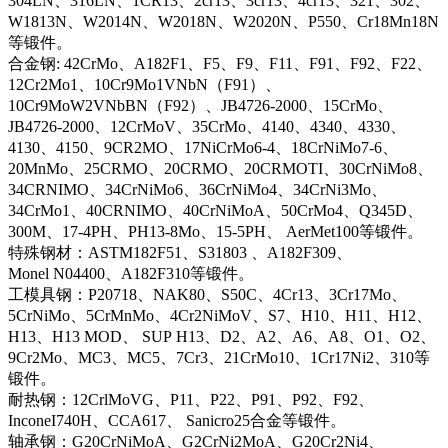
304LN、316LN、1CR13、2cr13、3cr13、4cr13、321、302、
W1813N、W2014N、W2018N、W2020N、P550、Cr18Mn18N
等锻件。
合金钢: 42CrMo、A182F1、F5、F9、F11、F91、F92、F22、
12Cr2Mo1、10Cr9Mo1VNbN（F91）、
10Cr9MoW2VNbBN（F92）、JB4726-2000、15CrMo、
JB4726-2000、12CrMoV、35CrMo、4140、4340、4330、
4130、4150、9CR2MO、17NiCrMo6-4、18CrNiMo7-6、
20MnMo、25CRMO、20CRMO、20CRMOTI、30CrNiMo8、
34CRNIMO、34CrNiMo6、36CrNiMo4、34CrNi3Mo、
34CrMo1、40CRNIMO、40CrNiMoA、50CrMo4、Q345D、
300M、17-4PH、PH13-8Mo、15-5PH、 AerMet100等锻件。
特殊钢材：ASTM182F51、S31803 、A182F309、
Monel N04400、A182F310等锻件。
工模具钢：P20718、NAK80、S50C、4Cr13、3Cr17Mo、
5CrNiMo、5CrMnMo、4Cr2NiMoV、S7、H10、H11、H12、
H13、H13 MOD、 SUP H13、D2、A2、A6、A8、O1、O2、
9Cr2Mo、MC3、MC5、7Cr3、21CrMo10、1Cr17Ni2、310等
锻件。
耐热钢：12CrlMoVG、P11、P22、P91、P92、F92、
InconeI740H、CCA617、 Sanicro25合金等锻件。
轴承钢：G20CrNiMoA、G2CrNi2MoA、G20Cr2Ni4、