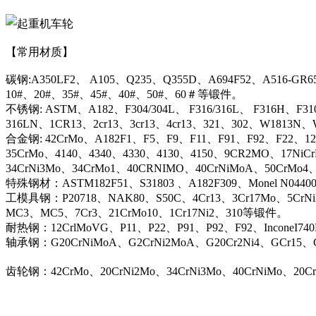
【常用材质】
碳钢:A350LF2、 A105、Q235、Q355D、A694F52、A516-GR6
10#、20#、35#、45#、40#、50#、60＃等锻件。
不锈钢: ASTM、A182、F304/304L、 F316/316L、 F316H、F31
316LN、1CR13、2cr13、3cr13、4cr13、321、302、W1813
合金钢: 42CrMo、A182F1、F5、F9、F11、F91、F92、F22、12C
35CrMo、4140、4340、4330、4130、4150、9CR2MO、17NiC
34CrNi3Mo、34CrMo1、40CRNIMO、40CrNiMoA、50CrMo4
特殊钢材：ASTM182F51、S31803 、A182F309、Monel N044
工模具钢：P20718、NAK80、S50C、4Cr13、3Cr17Mo、5CrN
MC3、MC5、7Cr3、21CrMo10、1Cr17Ni2、310等锻件。
耐热钢：12CrlMoVG、P11、P22、P91、P92、F92、InconeI74
轴承钢：G20CrNiMoA、G2CrNi2MoA、G20Cr2Ni4、GCr15、G
齿轮钢：42CrMo、20CrNi2Mo、34CrNi3Mo、40CrNiMo、20C