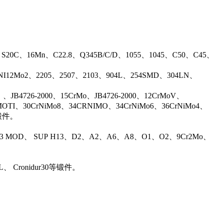
、S20C、16Mn、C22.8、Q345B/C/D、1055、1045、C50、C45、
17NI12Mo2、2205、2507、2103、904L、254SMD、304LN、
B4726-2000、15CrMo、JB4726-2000、12CrMoV、
OTI、30CrNiMo8、34CRNIMO、34CrNiMo6、36CrNiMo4、
等锻件。
13 MOD、 SUP H13、D2、A2、A6、A8、O1、O2、9Cr2Mo、
L、 Cronidur30等锻件。