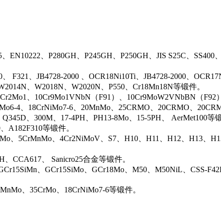
5、EN10222、P280GH、P245GH、P250GH、JIS S25C、SS400
0、 F321、JB4728-2000 、OCR18Ni10Ti、JB4728-2000、OCR
N、W2014N、W2018N、W2020N、P550、Cr18Mn18N等锻件。
r2Mo1、10Cr9Mo1VNbN（F91）、10Cr9MoW2VNbBN（F92）、J
rMo6-4、18CrNiMo7-6、20MnMo、25CRMO、20CRMO、20CRM
、Q345D、300M、17-4PH、PH13-8Mo、15-5PH、 AerMet100
00、A182F310等锻件。
iMo、5CrMnMo、4Cr2NiMoV、S7、H10、H11、H12、H13、H
0H、CCA617、 Sanicro25合金等锻件。
Cr15SiMn、GCr15SiMo、GCr18Mo、M50、M50NiL、CSS-F42
rMnMo、35CrMo、18CrNiMo7-6等锻件。