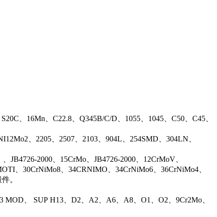
、S20C、16Mn、C22.8、Q345B/C/D、1055、1045、C50、C45、
17NI12Mo2、2205、2507、2103、904L、254SMD、304LN、
B4726-2000、15CrMo、JB4726-2000、12CrMoV、
OTI、30CrNiMo8、34CRNIMO、34CrNiMo6、36CrNiMo4、
等锻件。
13 MOD、 SUP H13、D2、A2、A6、A8、O1、O2、9Cr2Mo、