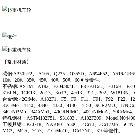
【常用材质】
碳钢:A350LF2、 A105、Q235、Q355D、A694F52、A516-GR6
10#、20#、35#、45#、40#、50#、60＃等锻件。
不锈钢: ASTM、A182、F304/304L、 F316/316L、 F316H、F31
316LN、1CR13、2cr13、3cr13、4cr13、321、302、W1813
合金钢: 42CrMo、A182F1、F5、F9、F11、F91、F92、F22、12C
35CrMo、4140、4340、4330、4130、4150、9CR2MO、17NiC
34CrNi3Mo、34CrMo1、40CRNIMO、40CrNiMoA、50CrMo4
特殊钢材：ASTM182F51、S31803 、A182F309、Monel N044
工模具钢：P20718、NAK80、S50C、4Cr13、3Cr17Mo、5CrN
MC3、MC5、7Cr3、21CrMo10、1Cr17Ni2、310等锻件。