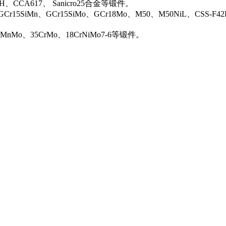
0H、CCA617、 Sanicro25合金等锻件。
Cr15SiMn、GCr15SiMo、GCr18Mo、M50、M50NiL、CSS-F42
rMnMo、35CrMo、18CrNiMo7-6等锻件。