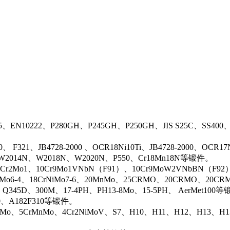
5、EN10222、P280GH、P245GH、P250GH、JIS S25C、SS400
0、 F321、JB4728-2000 、OCR18Ni10Ti、JB4728-2000、OCR
N、W2014N、W2018N、W2020N、P550、Cr18Mn18N等锻件。
r2Mo1、10Cr9Mo1VNbN（F91）、10Cr9MoW2VNbBN（F92）、J
rMo6-4、18CrNiMo7-6、20MnMo、25CRMO、20CRMO、20CRM
、Q345D、300M、17-4PH、PH13-8Mo、15-5PH、 AerMet100
00、A182F310等锻件。
iMo、5CrMnMo、4Cr2NiMoV、S7、H10、H11、H12、H13、H