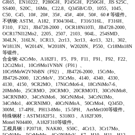
GR65、EN10222、P280GH、P245GH、P250GH、JIS S25C、
SS400、S20C、16Mn、C22.8、Q345B/C/D、1055、1045、
C50、C45、10#、20#、35#、45#、40#、50#、60＃等锻件。
不锈钢: ASTM、A182、F304/304L、 F316/316L、 F316H、
F310、 F321、JB4728-2000 、OCR18Ni10Ti、JB4728-2000、
OCR17NI12Mo2、2205、2507、2103、904L、254SMD、
304LN、316LN、1CR13、2cr13、3cr13、4cr13、321、302、
W1813N、W2014N、W2018N、W2020N、P550、Cr18Mn18N
等锻件。
合金钢: 42CrMo、A182F1、F5、F9、F11、F91、F92、F22、
12Cr2Mo1、10Cr9Mo1VNbN（F91）、
10Cr9MoW2VNbBN（F92）、JB4726-2000、15CrMo、
JB4726-2000、12CrMoV、35CrMo、4140、4340、4330、
4130、4150、9CR2MO、17NiCrMo6-4、18CrNiMo7-6、
20MnMo、25CRMO、20CRMO、20CRMOTI、30CrNiMo8、
34CRNIMO、34CrNiMo6、36CrNiMo4、34CrNi3Mo、
34CrMo1、40CRNIMO、40CrNiMoA、50CrMo4、Q345D、
300M、17-4PH、PH13-8Mo、15-5PH、 AerMet100等锻件。
特殊钢材：ASTM182F51、S31803 、A182F309、
Monel N04400、A182F310等锻件。
工模具钢：P20718、NAK80、S50C、4Cr13、3Cr17Mo、
5CrNiMo、5CrMnMo、4Cr2NiMoV、S7、H10、H11、H12、