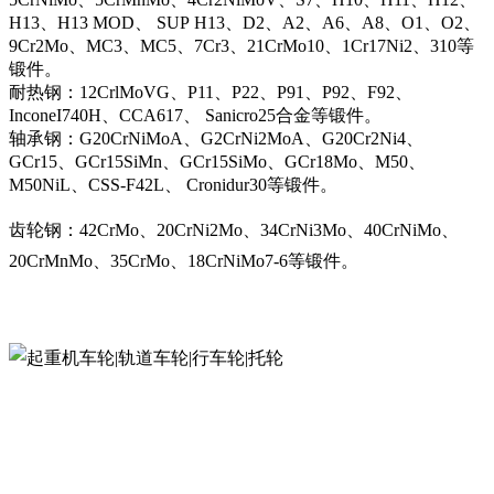
H13、H13 MOD、 SUP H13、D2、A2、A6、A8、O1、O2、
9Cr2Mo、MC3、MC5、7Cr3、21CrMo10、1Cr17Ni2、310等
锻件。
耐热钢：12CrlMoVG、P11、P22、P91、P92、F92、
InconeI740H、CCA617、 Sanicro25合金等锻件。
轴承钢：G20CrNiMoA、G2CrNi2MoA、G20Cr2Ni4、
GCr15、GCr15SiMn、GCr15SiMo、GCr18Mo、M50、
M50NiL、CSS-F42L、 Cronidur30等锻件。
齿轮钢：42CrMo、20CrNi2Mo、34CrNi3Mo、40CrNiMo、
20CrMnMo、35CrMo、18CrNiMo7-6等锻件。