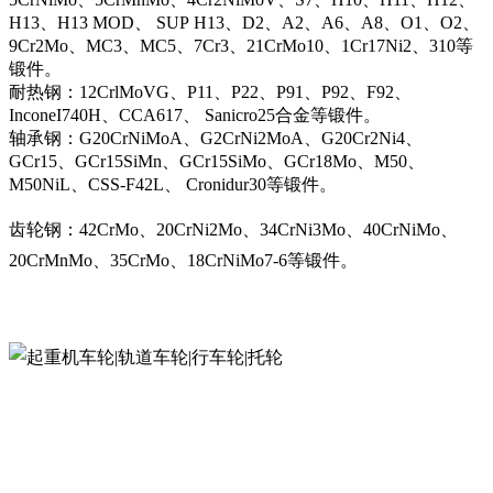
H13、H13 MOD、 SUP H13、D2、A2、A6、A8、O1、O2、
9Cr2Mo、MC3、MC5、7Cr3、21CrMo10、1Cr17Ni2、310等
锻件。
耐热钢：12CrlMoVG、P11、P22、P91、P92、F92、
InconeI740H、CCA617、 Sanicro25合金等锻件。
轴承钢：G20CrNiMoA、G2CrNi2MoA、G20Cr2Ni4、
GCr15、GCr15SiMn、GCr15SiMo、GCr18Mo、M50、
M50NiL、CSS-F42L、 Cronidur30等锻件。
齿轮钢：42CrMo、20CrNi2Mo、34CrNi3Mo、40CrNiMo、
20CrMnMo、35CrMo、18CrNiMo7-6等锻件。