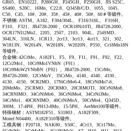
GR65、EN10222、P280GH、P245GH、P250GH、JIS S25C、
SS400、S20C、16Mn、C22.8、Q345B/C/D、1055、1045、
C50、C45、10#、20#、35#、45#、40#、50#、60＃等锻件。
不锈钢: ASTM、A182、F304/304L、 F316/316L、 F316H、
F310、 F321、JB4728-2000 、OCR18Ni10Ti、JB4728-2000、
OCR17NI12Mo2、2205、2507、2103、904L、254SMD、
304LN、316LN、1CR13、2cr13、3cr13、4cr13、321、302、
W1813N、W2014N、W2018N、W2020N、P550、Cr18Mn18N
等锻件。
合金钢: 42CrMo、A182F1、F5、F9、F11、F91、F92、F22、
12Cr2Mo1、10Cr9Mo1VNbN（F91）、
10Cr9MoW2VNbBN（F92）、JB4726-2000、15CrMo、
JB4726-2000、12CrMoV、35CrMo、4140、4340、4330、
4130、4150、9CR2MO、17NiCrMo6-4、18CrNiMo7-6、
20MnMo、25CRMO、20CRMO、20CRMOTI、30CrNiMo8、
34CRNIMO、34CrNiMo6、36CrNiMo4、34CrNi3Mo、
34CrMo1、40CRNIMO、40CrNiMoA、50CrMo4、Q345D、
300M、17-4PH、PH13-8Mo、15-5PH、 AerMet100等锻件。
特殊钢材：ASTM182F51、S31803 、A182F309、
Monel N04400、A182F310等锻件。
工模具钢：P20718、NAK80、S50C、4Cr13、3Cr17Mo、
5CrNiMo、5CrMnMo、4Cr2NiMoV、S7、H10、H11、H12、