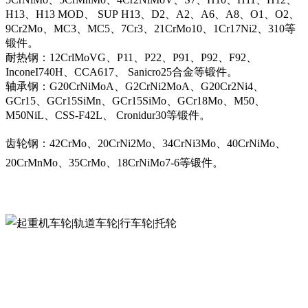
H13、H13 MOD、 SUP H13、D2、A2、A6、A8、O1、O2、
9Cr2Mo、MC3、MC5、7Cr3、21CrMo10、1Cr17Ni2、310等
锻件。
耐热钢：12CrlMoVG、P11、P22、P91、P92、F92、
InconeI740H、CCA617、 Sanicro25合金等锻件。
轴承钢：G20CrNiMoA、G2CrNi2MoA、G20Cr2Ni4、
GCr15、GCr15SiMn、GCr15SiMo、GCr18Mo、M50、
M50NiL、CSS-F42L、 Cronidur30等锻件。
齿轮钢：42CrMo、20CrNi2Mo、34CrNi3Mo、40CrNiMo、
20CrMnMo、35CrMo、18CrNiMo7-6等锻件。