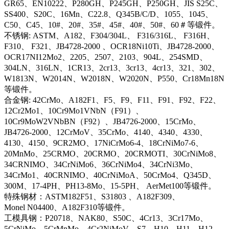
GR65、EN10222、P280GH、P245GH、P250GH、JIS S25C、
SS400、S20C、16Mn、C22.8、Q345B/C/D、1055、1045、
C50、C45、10#、20#、35#、45#、40#、50#、60＃等锻件。
不锈钢: ASTM、A182、F304/304L、 F316/316L、 F316H、
F310、 F321、JB4728-2000 、OCR18Ni10Ti、JB4728-2000、
OCR17NI12Mo2、2205、2507、2103、904L、254SMD、
304LN、316LN、1CR13、2cr13、3cr13、4cr13、321、302、
W1813N、W2014N、W2018N、W2020N、P550、Cr18Mn18N
等锻件。
合金钢: 42CrMo、A182F1、F5、F9、F11、F91、F92、F22、
12Cr2Mo1、10Cr9Mo1VNbN（F91）、
10Cr9MoW2VNbBN（F92）、JB4726-2000、15CrMo、
JB4726-2000、12CrMoV、35CrMo、4140、4340、4330、
4130、4150、9CR2MO、17NiCrMo6-4、18CrNiMo7-6、
20MnMo、25CRMO、20CRMO、20CRMOTI、30CrNiMo8、
34CRNIMO、34CrNiMo6、36CrNiMo4、34CrNi3Mo、
34CrMo1、40CRNIMO、40CrNiMoA、50CrMo4、Q345D、
300M、17-4PH、PH13-8Mo、15-5PH、 AerMet100等锻件。
特殊钢材：ASTM182F51、S31803 、A182F309、
Monel N04400、A182F310等锻件。
工模具钢：P20718、NAK80、S50C、4Cr13、3Cr17Mo、
5CrNiMo、5CrMnMo、4Cr2NiMoV、S7、H10、H11、H12、